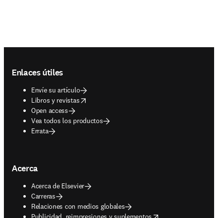
Footer navigation
Enlaces útiles
Envíe su artículo
opens in new tab/window
Libros y revistas
Open access
Vea todos los productos
Errata
Acerca
Acerca de Elsevier
Carreras
Relaciones con medios globales
opens in new tab/window
Publicidad, reimpresiones y suplementos