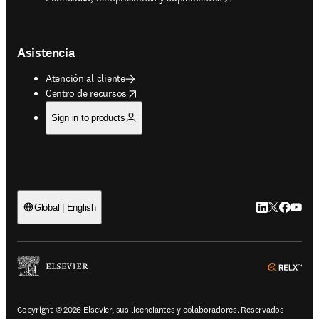
Asistencia
Atención al cliente
opens in new tab/window
Centro de recursos
Sign in to products
LinkedIn se ab
Twitter se 
Facebook
YouTub
Global | English
ope
Copyright © 2026 Elsevier, sus licenciantes y colaboradores. Reservados