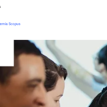
s
demia Scopus