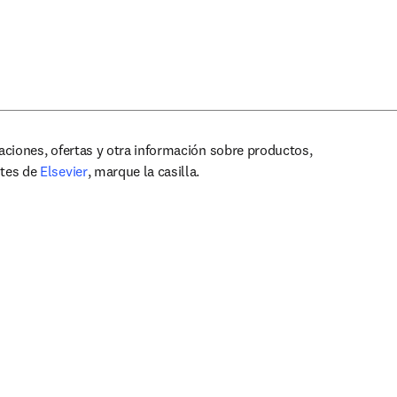
zaciones, ofertas y otra información sobre productos,
opens in new tab/window
ntes de
Elsevier
, marque la casilla.