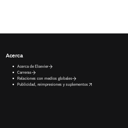
Acerca
Acerca de Elsevier
Carreras
Relaciones con medios globales
opens in new tab/window
Publicidad, reimpresiones y suplementos