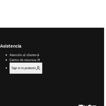
Asistencia
Atención al cliente
opens in new tab/window
Centro de recursos
Sign in to products