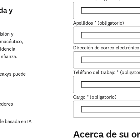
da y
Apellidos
*
(obligatorio)
sión y 
macéutico, 
Dirección de correo electrónico
dencia 
nfianza.
Teléfono del trabajo
*
(obligato
eaxys puede 
Cargo
*
(obligatorio)
edores
le basada en IA
Acerca de su o