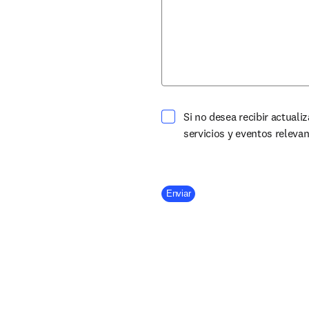
Si no desea recibir actuali
servicios y eventos releva
Company Division
Enviar