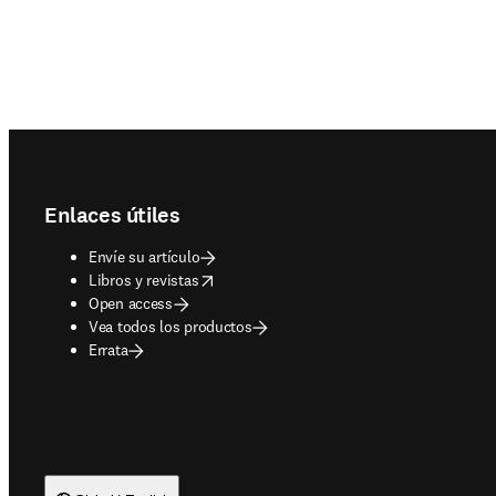
Footer navigation
Enlaces útiles
Envíe su artículo
opens in new tab/window
Libros y revistas
Open access
Vea todos los productos
Errata