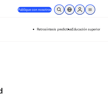
Publique con nosotros
Abrir búsqueda
Selector de ubicación
Sign in to products
menu
Retrosíntesis predictiva
Educación superior
d