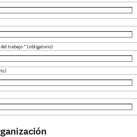
 del trabajo
*
(obligatorio)
rio)
rganización