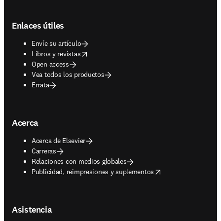
Footer navigation
Enlaces útiles
Envíe su artículo
opens in new tab/window
Libros y revistas
Open access
Vea todos los productos
Errata
Acerca
Acerca de Elsevier
Carreras
Relaciones con medios globales
opens in new tab/window
Publicidad, reimpresiones y suplementos
Asistencia