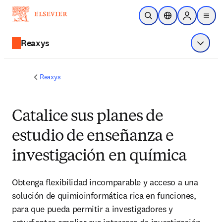
Saltar al contenido principal
Abrir búsqueda
Selector de ubicac
Sign in to p
menu
Reaxys
Mostrar
Reaxys
Catalice sus planes de
estudio de enseñanza e
investigación en química
Obtenga flexibilidad incomparable y acceso a una 
solución de quimioinformática rica en funciones, 
para que pueda permitir a investigadores y 