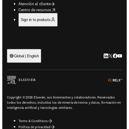
Atención al cliente
opens in new tab/window
Centro de recursos
Sign in to products
LinkedIn se ab
Twitter se 
Facebook
YouTub
Global | English
ope
Copyright © 2026 Elsevier, sus licenciantes y colaboradores. Reservados
todos los derechos, incluidos los de minería de textos y datos, formación en
inteligencia artificial y tecnologías similares.
Terms & Conditions
Política de privacidad