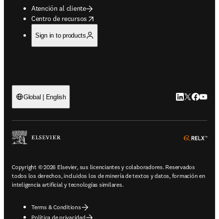
Atención al cliente
opens in new tab/window
Centro de recursos
Sign in to products
LinkedIn se ab
Twitter se 
Facebook
YouTub
Global | English
ope
Copyright © 2026 Elsevier, sus licenciantes y colaboradores. Reservados
todos los derechos, incluidos los de minería de textos y datos, formación en
inteligencia artificial y tecnologías similares.
Terms & Conditions
Política de privacidad