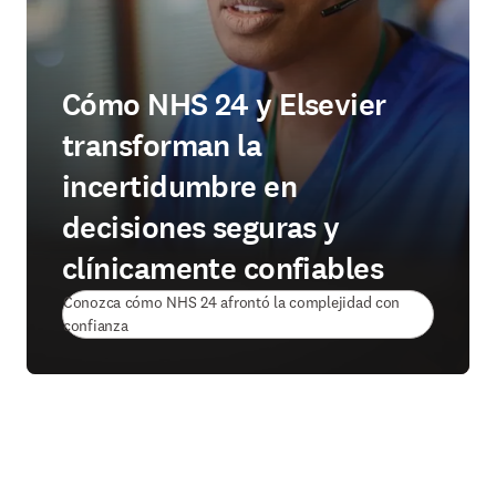
Cómo NHS 24 y Elsevier
transforman la
incertidumbre en
decisiones seguras y
clínicamente confiables
Conozca cómo NHS 24 afrontó la complejidad con
(
se abre en una nueva pestaña/ventana
)
confianza