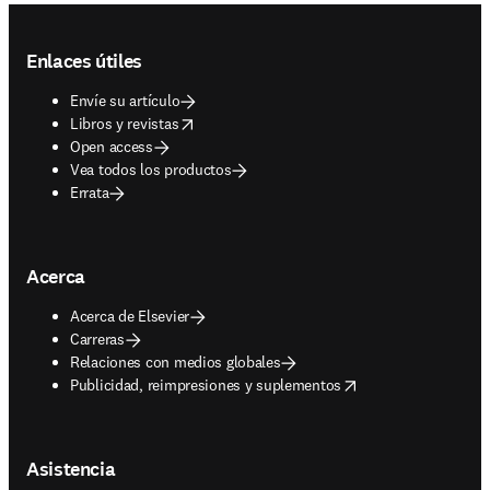
Footer navigation
Enlaces útiles
Envíe su artículo
opens in new tab/window
Libros y revistas
Open access
Vea todos los productos
Errata
Acerca
Acerca de Elsevier
Carreras
Relaciones con medios globales
opens in new tab/window
Publicidad, reimpresiones y suplementos
Asistencia