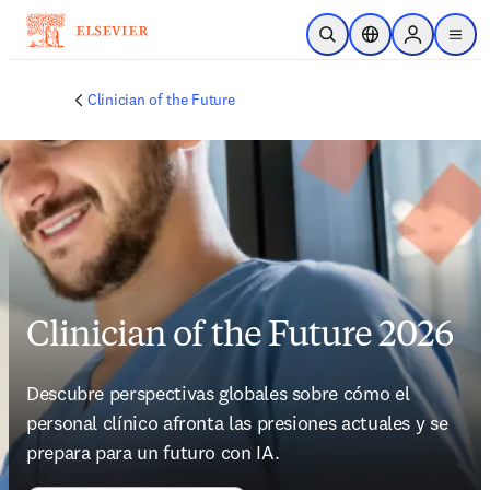
Saltar al contenido principal
Abrir búsqueda
Selector de ubicac
Sign in to p
menu
Clinician of the Future
Clinician of the Future 2026
Descubre perspectivas globales sobre cómo el 
personal clínico afronta las presiones actuales y se 
prepara para un futuro con IA.