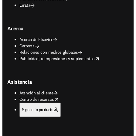
Errata
Acerca
Acerca de Elsevier
Carreras
Relaciones con medios globales
opens in new tab/window
Publicidad, reimpresiones y suplementos
Asistencia
Atención al cliente
opens in new tab/window
Centro de recursos
Sign in to products