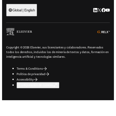
LinkedIn se ab
Twitter se 
Facebook
YouTub
Global | English
ope
Copyright © 2026 Elsevier, sus licenciantes y colaboradores. Reservados
todos los derechos, incluidos los de minería de textos y datos, formación en
inteligencia artificial y tecnologías similares.
Terms & Conditions
Política de privacidad
Accessibility
Configuración de cookies