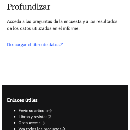
Profundizar
Acceda a las preguntas de la encuesta y a los resultados 
de los datos utilizados en el informe. 
opens in new tab/window
Descargar el libro de datos
Footer navigation
Enlaces útiles
Envíe su artículo
opens in new tab/window
Libros y revistas
Open access
Vea todos los productos