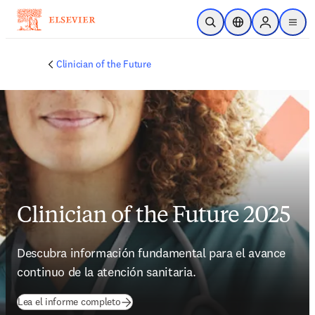
Saltar al contenido principal
Abrir búsqueda
Selector de ubicac
Sign in to p
menu
Clinician of the Future
Clinician of the Future 2025
Descubra información fundamental para el avance 
continuo de la atención sanitaria.
(
se abre en una nueva pestaña/ventana
)
Lea el informe completo