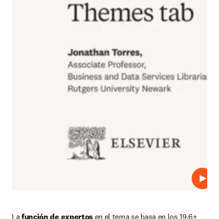
Repro
La
 función de expertos
 en el tema se basa en los 19,6+ 