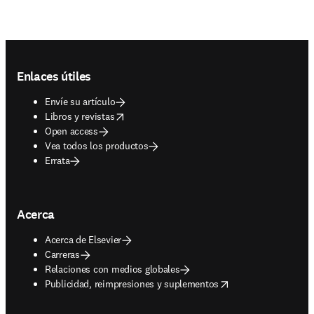
Footer navigation
Enlaces útiles
Envíe su artículo
opens in new tab/window
Libros y revistas
Open access
Vea todos los productos
Errata
Acerca
Acerca de Elsevier
Carreras
Relaciones con medios globales
opens in new tab/window
Publicidad, reimpresiones y suplementos