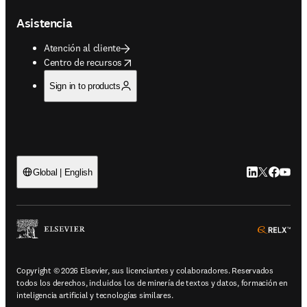
Asistencia
Atención al cliente
opens in new tab/window
Centro de recursos
Sign in to products
LinkedIn se ab
Twitter se 
Facebook
YouTub
Global | English
ope
Copyright © 2026 Elsevier, sus licenciantes y colaboradores. Reservados
todos los derechos, incluidos los de minería de textos y datos, formación en
inteligencia artificial y tecnologías similares.