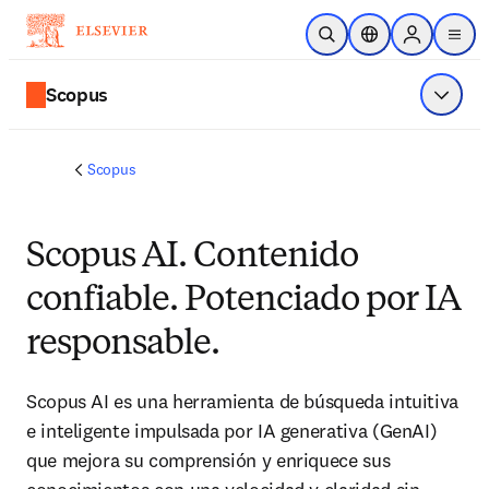
Saltar al contenido principal
Abrir búsqueda
Selector de ubicac
Sign in to p
menu
Scopus
Mostrar
Scopus
Scopus AI. Contenido
confiable. Potenciado por IA
responsable.
Scopus AI es una herramienta de búsqueda intuitiva 
e inteligente impulsada por IA generativa (GenAI) 
que mejora su comprensión y enriquece sus 