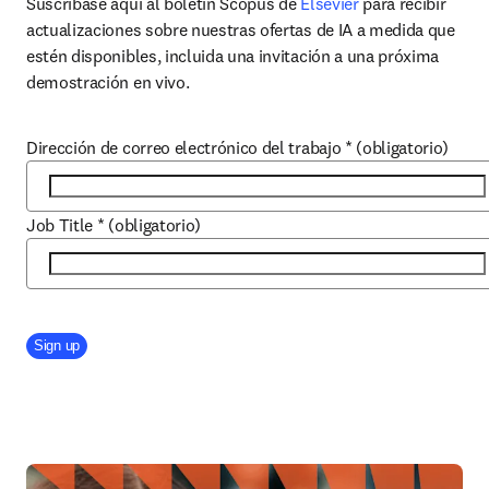
Suscríbase aquí al boletín Scopus de 
Elsevier
 para recibir 
actualizaciones sobre nuestras ofertas de IA a medida que 
estén disponibles, incluida una invitación a una próxima 
demostración en vivo.
Dirección de correo electrónico del trabajo
*
(obligatorio)
Job Title
*
(obligatorio)
Company Division
Sign up