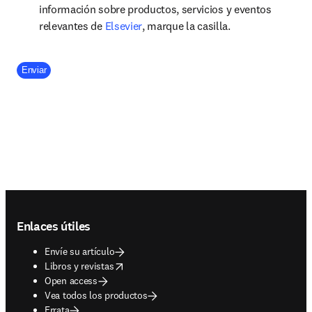
información sobre productos, servicios y eventos
opens in new tab/window
relevantes de
Elsevier
, marque la casilla.
Company Division
Enviar
Footer navigation
Enlaces útiles
Envíe su artículo
opens in new tab/window
Libros y revistas
Open access
Vea todos los productos
Errata