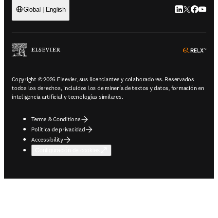
LinkedIn se ab
Twitter se 
Facebook
YouTub
Global | English
ope
Copyright © 2026 Elsevier, sus licenciantes y colaboradores. Reservados
todos los derechos, incluidos los de minería de textos y datos, formación en
inteligencia artificial y tecnologías similares.
Terms & Conditions
Política de privacidad
Accessibility
Configuración de cookies