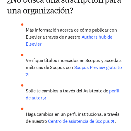
​¿No busca una suscripción para
una organización? ​
Más información acerca de cómo publicar con 
Elsevier a través de nuestro 
Authors hub de 
Elsevier
Verifique títulos indexados en Scopus y acceda a 
métricas de Scopus con 
Scopus Preview gratuito
opens in new tab/window
Solicite cambios a través del Asistente de 
perfil 
opens in new tab/window
de autor
Haga cambios en un perfil institucional a través 
opens i
de nuestro 
Centro de asistencia de Scopus
. 