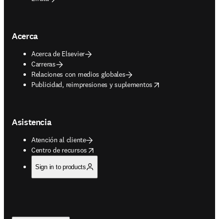
Acerca
Acerca de Elsevier
Carreras
Relaciones con medios globales
opens in new tab/window
Publicidad, reimpresiones y suplementos
Asistencia
Atención al cliente
opens in new tab/window
Centro de recursos
Sign in to products