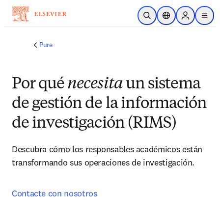
Saltar al contenido principal
Abrir búsqueda
Selector de ubicac
Sign in to p
menu
Pure
Por qué
necesita
un sistema
de gestión de la información
de investigación (RIMS)
Descubra cómo los responsables académicos están 
transformando sus operaciones de investigación.
Contacte con nosotros