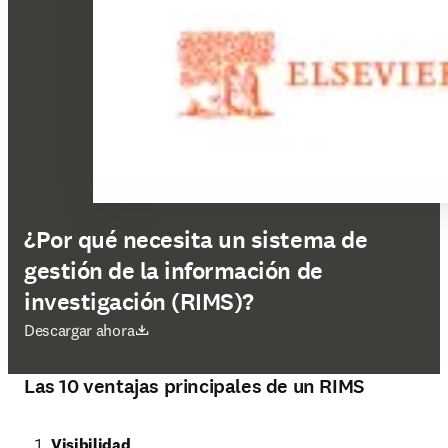
¿Por qué necesita un sistema de
gestión de la información de
investigación (RIMS)?
se abre en una nueva pestaña/ventana
Descargar ahora
Las 10 ventajas principales de un RIMS
Visibilidad