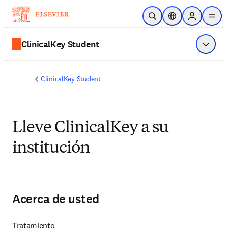
Saltar al contenido principal
Abrir búsqueda
Selector de ubicac
Sign in to p
menu
ClinicalKey Student
Mostrar
ClinicalKey Student
Lleve ClinicalKey a su
institución
Acerca de usted
Tratamiento