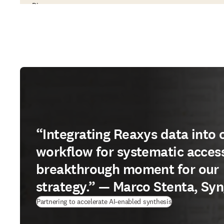
Discovery
“Integrating Reaxys data into 
workflow for systematic acces
breakthrough moment for our
strategy.” — Marco Stenta, Sy
(
se abre en una 
Partnering to accelerate AI-enabled synthesis