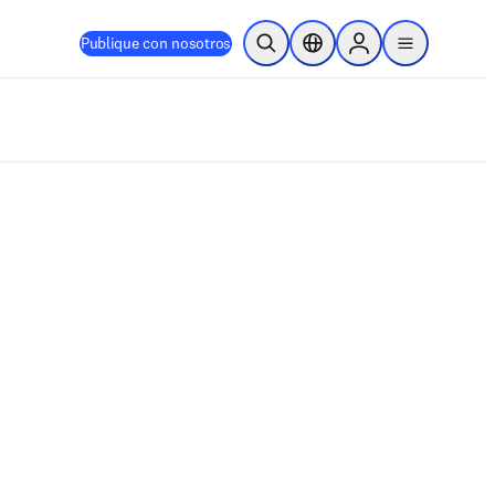
Publique con nosotros
Abrir búsqueda
Selector de ubicación
Sign in to products
menu