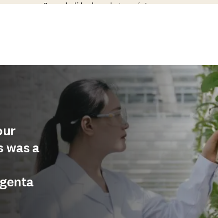
Proveedor líder de productos químicos
our
s was a
ngenta
nueva pestaña/ventana
)