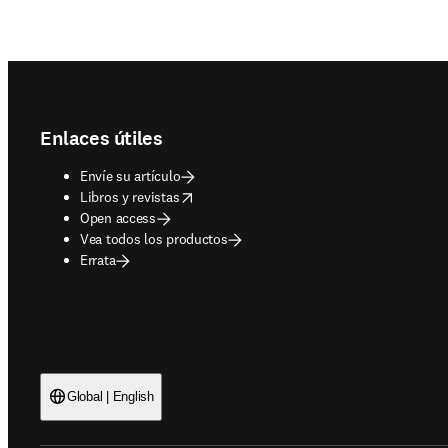
Footer navigation
Enlaces útiles
Envíe su artículo
opens in new tab/window
Libros y revistas
Open access
Vea todos los productos
Errata
Global | English