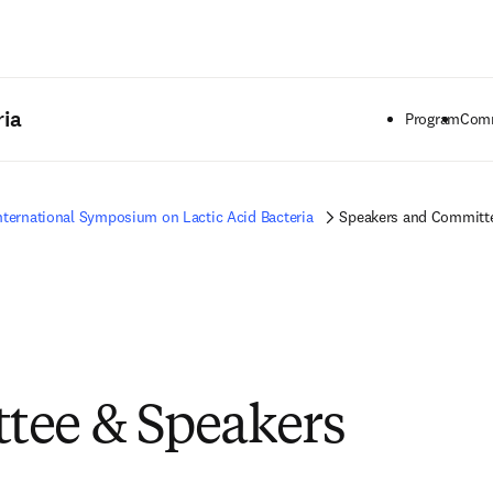
Saltar al contenido principal
ria
Program
Comm
nternational Symposium on Lactic Acid Bacteria
Speakers and Committ
tee & Speakers