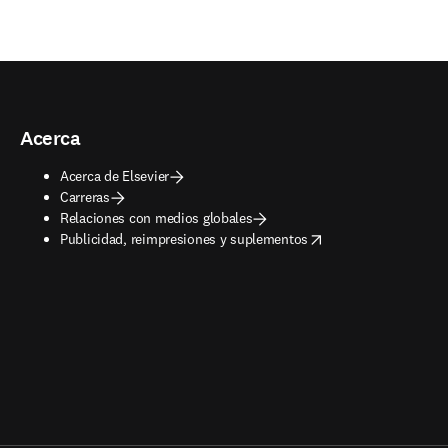
Acerca
Acerca de Elsevier
Carreras
Relaciones con medios globales
opens in new tab/window
Publicidad, reimpresiones y suplementos