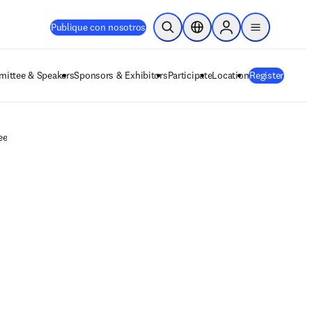
Publique con nosotros
Abrir búsqueda
Selector de ubicación
Sign in to products
menu
ittee & Speakers
Sponsors & Exhibitors
Participate
Location
Register
ee