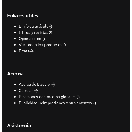
Footer navigation
Enlaces útiles
Envíe su artículo
opens in new tab/window
Libros y revistas
Open access
Vea todos los productos
Errata
Acerca
Acerca de Elsevier
Carreras
Relaciones con medios globales
opens in new tab/window
Publicidad, reimpresiones y suplementos
Asistencia