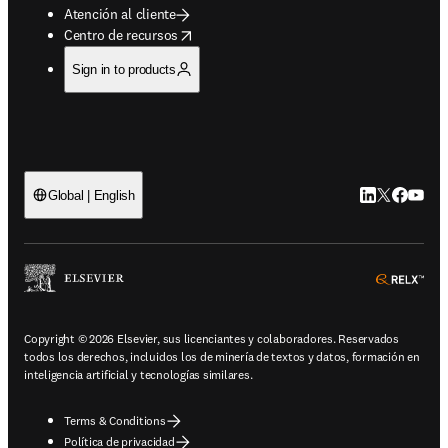
Atención al cliente
opens in new tab/window
Centro de recursos
Sign in to products
LinkedIn se ab
Twitter se 
Facebook
YouTub
Global | English
ope
Copyright © 2026 Elsevier, sus licenciantes y colaboradores. Reservados
todos los derechos, incluidos los de minería de textos y datos, formación en
inteligencia artificial y tecnologías similares.
Terms & Conditions
Política de privacidad