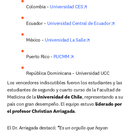
opens in new tab/win
Colombia – 
Universidad CES
opens in
Ecuador – 
Universidad Central de Ecuador
opens in new tab/wi
México – 
Universidad La Salle
opens in new tab/window
Puerto Rico - 
PUCMM
República Dominicana – Universidad UCC
Los vencedores indiscutibles fueron los estudiantes y las 
estudiantes de segundo y cuarto curso de la Facultad de 
Medicina de la 
Universidad de Chile
, representando a su 
país con gran desempeño. El equipo estuvo 
liderado por 
el profesor Christian Arriagada
.
El Dr. Arriagada destacó:
"
Es un orgullo que hayan 