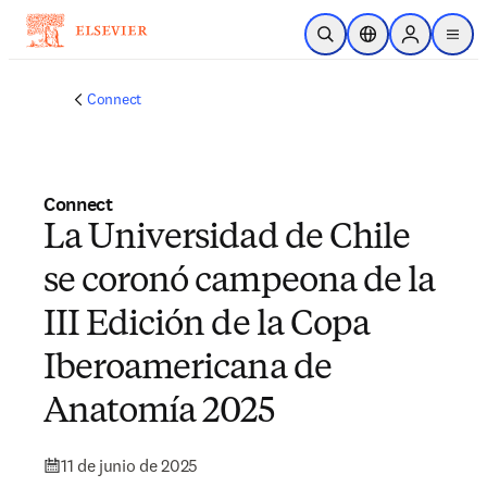
Saltar al contenido principal
Abrir búsqueda
Selector de ubicac
Sign in to p
menu
Connect
Connect
La Universidad de Chile
se coronó campeona de la
III Edición de la Copa
Iberoamericana de
Anatomía 2025
11 de junio de 2025