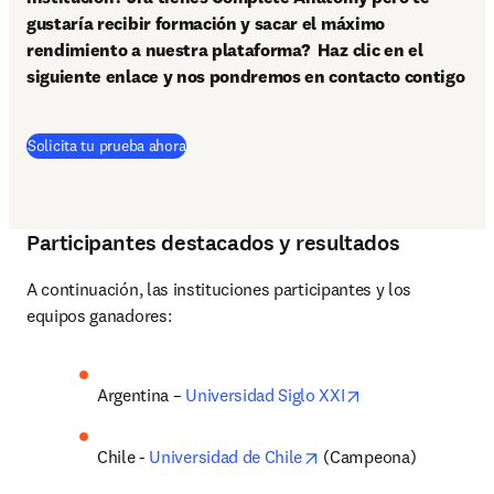
gustaría recibir formación y sacar el máximo 
rendimiento a nuestra plataforma?  Haz clic en el 
siguiente enlace y nos pondremos en contacto contigo
Solicita tu prueba ahora
Participantes destacados y resultados
A continuación, las instituciones participantes y los 
equipos ganadores:
opens in new tab
Argentina – 
Universidad Siglo XXI
opens in new tab/wind
Chile - 
Universidad de Chile
 (Campeona)