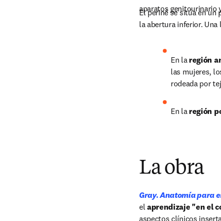
aparatos genitourinario y
El periné se sitúa en un 
la abertura inferior. Una
En la 
región a
las mujeres, lo
rodeada por tej
En la 
región p
La obra
Gray. Anatomía para e
el 
aprendizaje "en el c
aspectos clínicos inserta