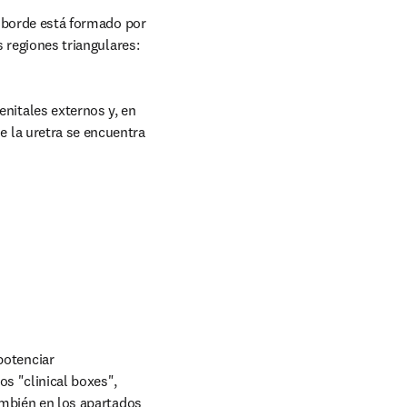
u borde está formado por 
s regiones triangulares:
enitales externos y, en 
e la uretra se encuentra 
otenciar 
s "clinical boxes", 
ambién en los apartados 