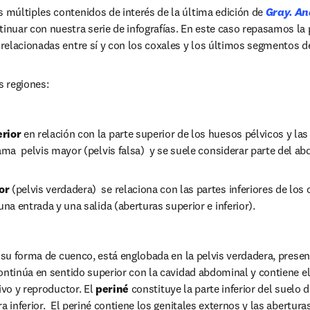
múltiples contenidos de interés de la última edición de 
Gray. An
 new tab/window
inuar con nuestra serie de infografías. En este caso repasamos la pe
elacionadas entre sí y con los coxales y los últimos segmentos d
s regiones:
rior 
en relación con la parte superior de los huesos pélvicos y las
lama  pelvis mayor (pelvis falsa)  y se suele considerar parte del a
or 
(pelvis verdadera)  se relaciona con las partes inferiores de los c
 una entrada y una salida (aberturas superior e inferior).
n su forma de cuenco, está englobada en la pelvis verdadera, presen
ontinúa en sentido superior con la cavidad abdominal y contiene e
ivo y reproductor. El 
periné
 constituye la parte inferior del suelo d
 inferior.  El periné contiene los genitales externos y las aberturas 