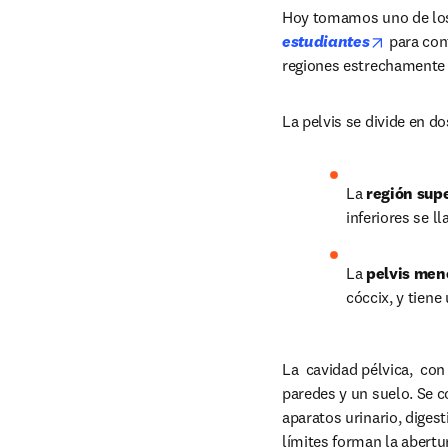
Hoy tomamos uno de los 
opens in
estudiantes
para cont
regiones estrechamente r
La pelvis se divide en do
La 
región supe
inferiores se l
La 
pelvis men
cóccix, y tiene
La  cavidad pélvica,  co
paredes y un suelo. Se c
aparatos urinario, digest
límites forman la abertura