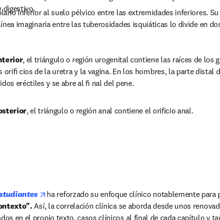
 digestivo.
plano inferior al suelo pélvico entre las extremidades inferiores. S
 línea imaginaria entre las tuberosidades isquiáticas lo divide en do
nterior
, el triángulo o región urogenital contiene las raíces de los g
s oriﬁ cios de la uretra y la vagina. En los hombres, la parte distal d
idos eréctiles y se abre al ﬁ nal del pene.
osterior
, el triángulo o región anal contiene el orificio anal.
opens in new tab/window
studiantes 
ha reforzado su enfoque clínico notablemente para p
ontexto".
 Así, la correlación clínica se aborda desde unos renovado
dos en el propio texto, casos clínicos al final de cada capítulo y t