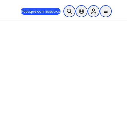
Publique con nosotros
Abrir búsqueda
Selector de ubicación
Sign in to products
menu