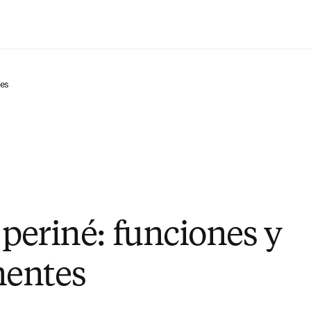
Saltar al contenido principal
tes
 periné: funciones y
entes