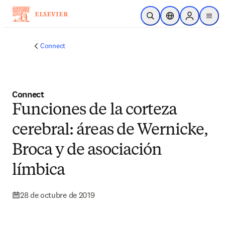
Saltar al contenido principal
Abrir búsqueda
Selector de ubicac
Sign in to p
menu
Connect
Connect
Funciones de la corteza
cerebral: áreas de Wernicke,
Broca y de asociación
límbica
28 de octubre de 2019