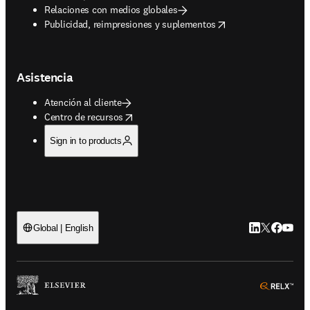
Relaciones con medios globales
opens in new tab/window
Publicidad, reimpresiones y suplementos
Asistencia
Atención al cliente
opens in new tab/window
Centro de recursos
Sign in to products
LinkedIn se ab
Twitter se 
Facebook
YouTub
Global | English
ope