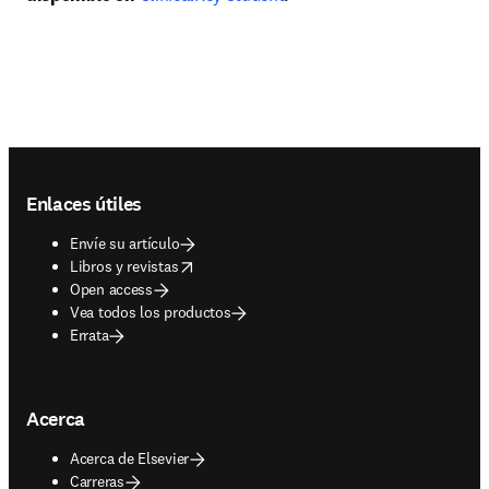
Footer navigation
Enlaces útiles
Envíe su artículo
opens in new tab/window
Libros y revistas
Open access
Vea todos los productos
Errata
Acerca
Acerca de Elsevier
Carreras