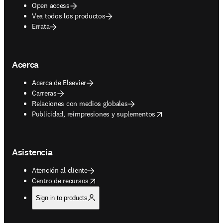
Open access
Vea todos los productos
Errata
Acerca
Acerca de Elsevier
Carreras
Relaciones con medios globales
opens in new tab/window
Publicidad, reimpresiones y suplementos
Asistencia
Atención al cliente
opens in new tab/window
Centro de recursos
Sign in to products