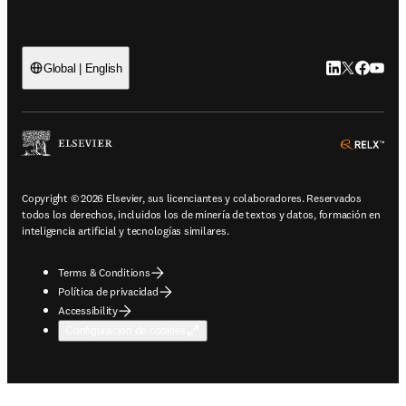
LinkedIn se ab
Twitter se 
Facebook
YouTub
Global | English
ope
Copyright © 2026 Elsevier, sus licenciantes y colaboradores. Reservados
todos los derechos, incluidos los de minería de textos y datos, formación en
inteligencia artificial y tecnologías similares.
Terms & Conditions
Política de privacidad
Accessibility
Configuración de cookies