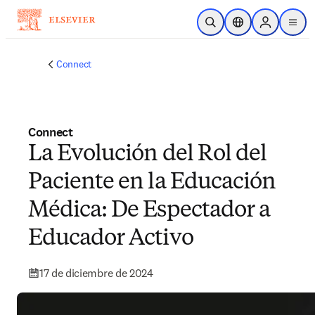
Saltar al contenido principal
Abrir búsqueda
Selector de ubicac
Sign in to p
menu
Connect
Connect
La Evolución del Rol del
Paciente en la Educación
Médica: De Espectador a
Educador Activo
17 de diciembre de 2024