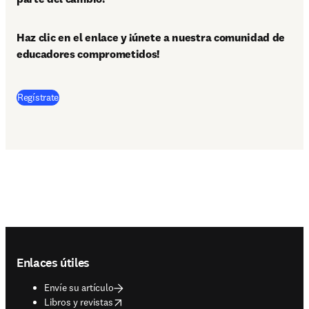
Haz clic en el enlace y ¡únete a nuestra comunidad de 
educadores comprometidos!
Regístrate
Footer navigation
Enlaces útiles
Envíe su artículo
opens in new tab/window
Libros y revistas