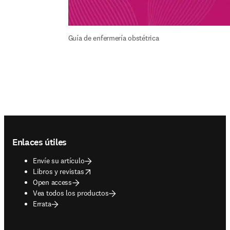
Guía de enfermería obstétrica
Footer navigation
Enlaces útiles
Envíe su artículo
opens in new tab/window
Libros y revistas
Open access
Vea todos los productos
Errata