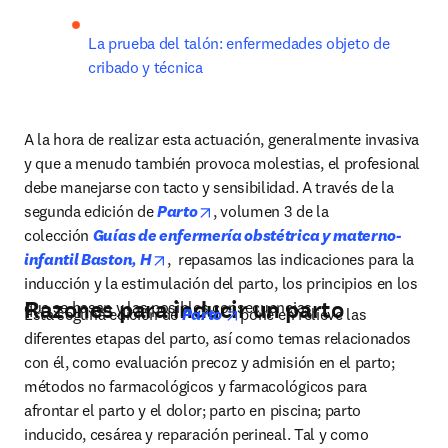
La prueba del talón: enfermedades objeto de 
cribado y técnica
A la hora de realizar esta actuación, generalmente invasiva 
y que a menudo también provoca molestias, el profesional 
debe manejarse con tacto y sensibilidad. A través de la 
opens in new tab/window
segunda edición de 
Parto
, volumen 3 de la 
colección 
Guías de enfermería obstétrica y materno-
opens in new tab/window
infantil Baston, H
,  repasamos las indicaciones para la 
inducción y la estimulación del parto, los principios en los 
Razones para inducir un parto
que se basan y las posibles consecuencias.
opens in new tab/window
Esta seguna edición de 
Parto 
pone en relieve las 
diferentes etapas del parto, así como temas relacionados 
con él, como evaluación precoz y admisión en el parto; 
métodos no farmacológicos y farmacológicos para 
afrontar el parto y el dolor; parto en piscina; parto 
inducido, cesárea y reparación perineal. Tal y como 