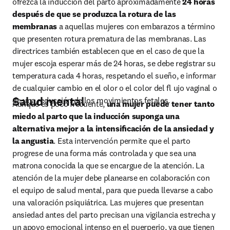
ofrezca la inducción del parto aproximadamente 
24 horas 
después de que se produzca la rotura de las 
membranas 
a aquellas mujeres con embarazos a término 
que presenten rotura prematura de las membranas. Las 
directrices también establecen que en el caso de que la 
mujer escoja esperar más de 24 horas, se debe registrar su 
temperatura cada 4 horas, respetando el sueño, e informar 
de cualquier cambio en el olor o el color del ﬂ ujo vaginal o 
Salud mental
de una reducción de los movimientos fetales.
Aunque es poco frecuente, 
una mujer puede tener tanto 
miedo al parto que la inducción suponga una 
alternativa mejor a la intensiﬁcación de la ansiedad y 
la angustia
. Esta intervención permite que el parto 
progrese de una forma más controlada y que sea una 
matrona conocida la que se encargue de la atención. La 
atención de la mujer debe planearse en colaboración con 
el equipo de salud mental, para que pueda llevarse a cabo 
una valoración psiquiátrica. Las mujeres que presentan 
ansiedad antes del parto precisan una vigilancia estrecha y 
un apoyo emocional intenso en el puerperio, ya que tienen 