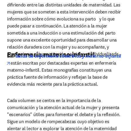
diﬁriendo entre las distintas unidades de maternidad. Las 
mujeres que se someten a esta intervención deben recibir 
información sobre cómo evoluciona su parto   y lo que 
puede pasar a continuación. La atención a la mujer 
sometida a una inducción o una estimulación del parto 
supone una excelente oportunidad para desarrollar una 
relación duradera con la mujer y su acompañante, y 
Enfermería materno-infantil
proporcionar así una atención continua e individualizada.
Las 
Guías de enfermería obstétrica y materno-infantil 
opens in new tab/window
están escritas por destacadas expertas en enfermería 
materno-infantil. Estas monografías constituyen una 
práctica fuente de información y reflejan la base de 
evidencia más reciente para la práctica actual.
Cada volumen se centra en la importancia de la 
comunicación y la atención actual de la mujer y presenta 
"escenarios" útiles para fomentar el debate y la reflexión. 
Sigue un modelo de rompecabezas cuyo objetivo es 
alentar al lector a explorar la atención de la maternidad 