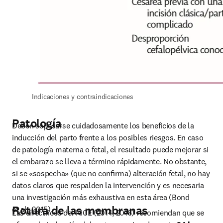
Indicaciones y contraindicaciones
Patología
Deben sopesarse cuidadosamente los beneficios de la 
inducción del parto frente a los posibles riesgos. En caso 
de patología materna o fetal, el resultado puede mejorar si 
el embarazo se lleva a término rápidamente. No obstante, 
si se «sospecha» (que no conﬁrma) alteración fetal, no hay 
datos claros que respalden la intervención y es necesaria 
una investigación más exhaustiva en esta área (Bond 
Rotura de las membranas
et al., 2015).
Las directrices del NICE (2014, 2016) recomiendan que se 