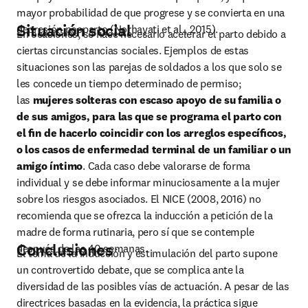
mayor probabilidad de que progrese y se convierta en una 
Situación social
depresión posparto (Norhayati et al., 2015).
En ocasiones, se hace necesario acelerar el parto debido a 
ciertas circunstancias sociales. Ejemplos de estas 
situaciones son las parejas de soldados a los que solo se 
les concede un tiempo determinado de permiso; 
las 
mujeres solteras con escaso apoyo de su familia o 
de sus amigos, para las que se programa el parto con 
el ﬁn de hacerlo coincidir con los arreglos especíﬁcos, 
o los casos de enfermedad terminal de un familiar o un 
amigo íntimo
. Cada caso debe valorarse de forma 
individual y se debe informar minuciosamente a la mujer 
sobre los riesgos asociados. El NICE (2008, 2016) no 
recomienda que se ofrezca la inducción a petición de la 
madre de forma rutinaria, pero sí que se contemple 
Conclusiones
después de las 40 semanas.
El tema de la inducción y estimulación del parto supone 
un controvertido debate, que se complica ante la 
diversidad de las posibles vías de actuación. A pesar de las 
directrices basadas en la evidencia, la práctica sigue 