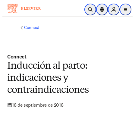
Saltar al contenido principal
Abrir búsqueda
Selector de ubicac
Sign in to p
menu
Connect
Connect
Inducción al parto:
indicaciones y
contraindicaciones
18 de septiembre de 2018