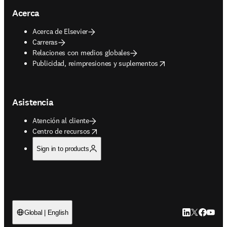
Acerca
Acerca de Elsevier
Carreras
Relaciones con medios globales
opens in new tab/window
Publicidad, reimpresiones y suplementos
Asistencia
Atención al cliente
opens in new tab/window
Centro de recursos
Sign in to products
LinkedIn se ab
Twitter se 
Facebook
YouTub
Global | English