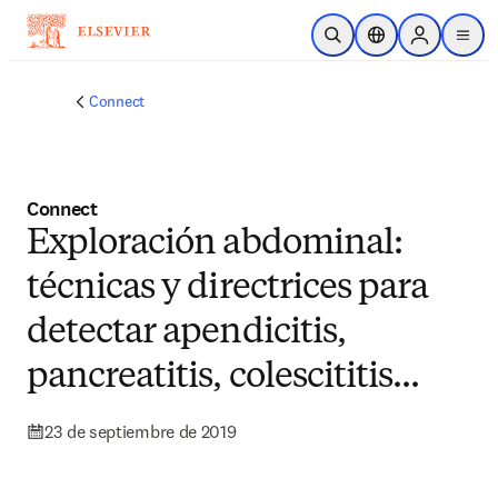
Saltar al contenido principal
Abrir búsqueda
Selector de ubicac
Sign in to p
menu
Connect
Connect
Exploración abdominal:
técnicas y directrices para
detectar apendicitis,
pancreatitis, colescititis...
23 de septiembre de 2019