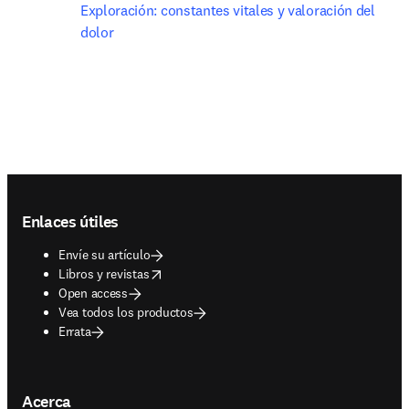
Exploración: constantes vitales y valoración del 
dolor
Footer navigation
Enlaces útiles
Envíe su artículo
opens in new tab/window
Libros y revistas
Open access
Vea todos los productos
Errata
Acerca