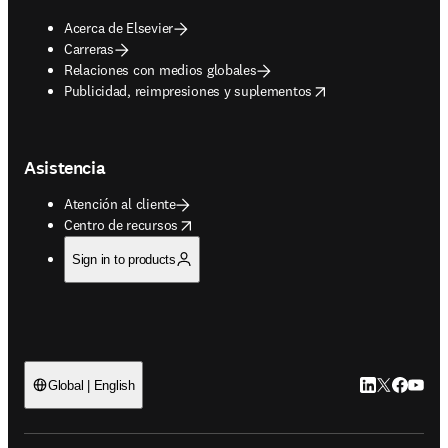
Acerca de Elsevier
Carreras
Relaciones con medios globales
opens in new tab/window
Publicidad, reimpresiones y suplementos
Asistencia
Atención al cliente
opens in new tab/window
Centro de recursos
Sign in to products
LinkedIn se ab
Twitter se 
Facebook
YouTub
Global | English