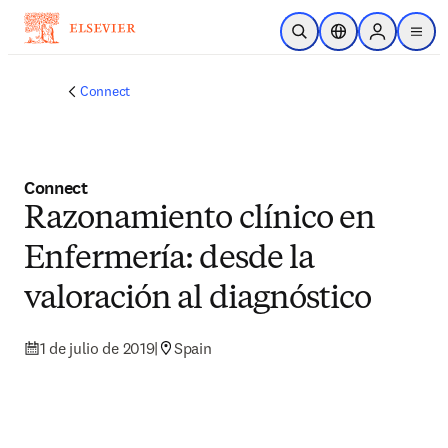
Saltar al contenido principal
Abrir búsqueda
Selector de ubicac
Sign in to p
menu
Connect
Connect
Razonamiento clínico en
Enfermería: desde la
valoración al diagnóstico
1 de julio de 2019
|
Spain