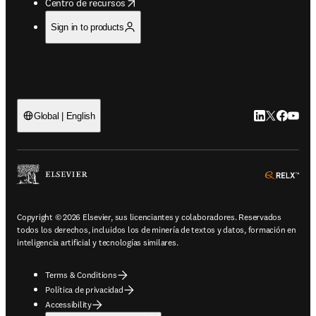
opens in new tab/window
Centro de recursos
Sign in to products
LinkedIn se ab
Twitter se 
Facebook
YouTub
Global | English
ope
Copyright © 2026 Elsevier, sus licenciantes y colaboradores. Reservados
todos los derechos, incluidos los de minería de textos y datos, formación en
inteligencia artificial y tecnologías similares.
Terms & Conditions
Política de privacidad
Accessibility