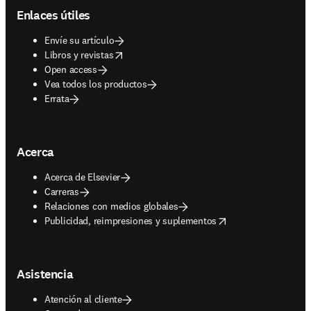
Enlaces útiles
Envíe su artículo
opens in new tab/window
Libros y revistas
Open access
Vea todos los productos
Errata
Acerca
Acerca de Elsevier
Carreras
Relaciones con medios globales
opens in new tab/window
Publicidad, reimpresiones y suplementos
Asistencia
Atención al cliente