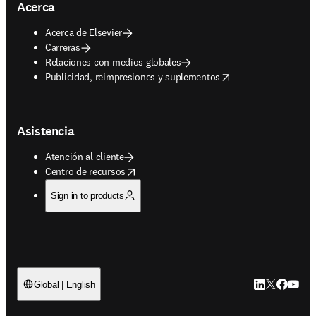
Acerca
Acerca de Elsevier
Carreras
Relaciones con medios globales
opens in new tab/window
Publicidad, reimpresiones y suplementos
Asistencia
Atención al cliente
opens in new tab/window
Centro de recursos
Sign in to products
LinkedIn se ab
Twitter se 
Facebook
YouTub
Global | English