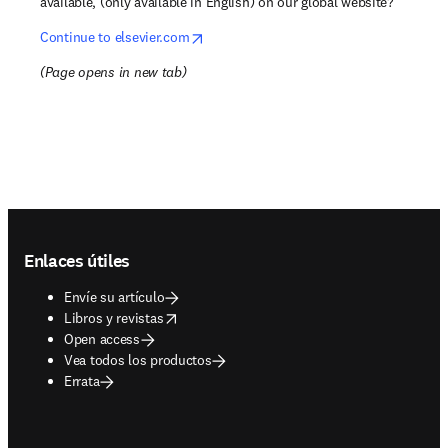
available, (only available in English) on our global website?
opens in new tab/window
Continue to elsevier.com
(
Page opens in new tab
)
Footer navigation
Enlaces útiles
Envíe su artículo
opens in new tab/window
Libros y revistas
Open access
Vea todos los productos
Errata