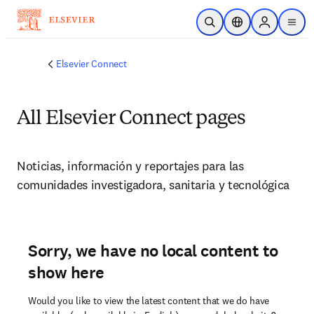
Saltar al contenido principal
Abrir búsqueda
Selector de ubicac
Sign in to p
menu
Elsevier Connect
All Elsevier Connect pages
Noticias, información y reportajes para las 
comunidades investigadora, sanitaria y tecnológica
Sorry, we have no local content to
show here
Would you like to view the latest content that we do have