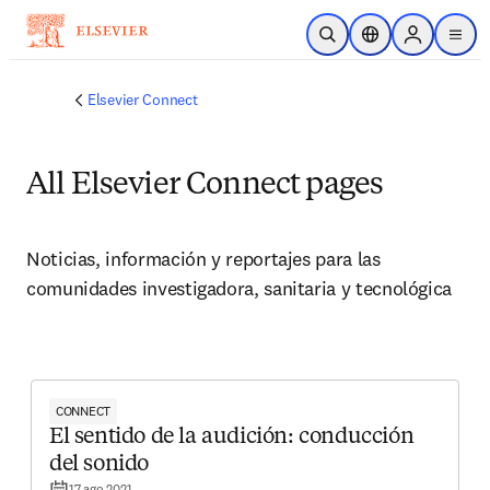
Saltar al contenido principal
Abrir búsqueda
Selector de ubicac
Sign in to p
menu
Elsevier Connect
All Elsevier Connect pages
Noticias, información y reportajes para las 
comunidades investigadora, sanitaria y tecnológica
CONNECT
El sentido de la audición: conducción
del sonido
17 ago 2021