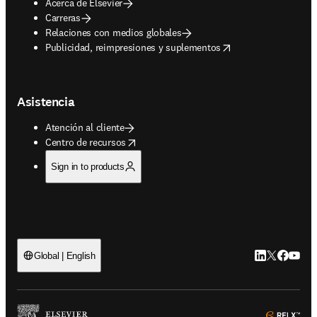
Acerca de Elsevier
Carreras
Relaciones con medios globales
opens in new tab/window
Publicidad, reimpresiones y suplementos
Asistencia
Atención al cliente
opens in new tab/window
Centro de recursos
Sign in to products
LinkedIn se ab
Twitter se 
Facebook
YouTub
Global | English
ope