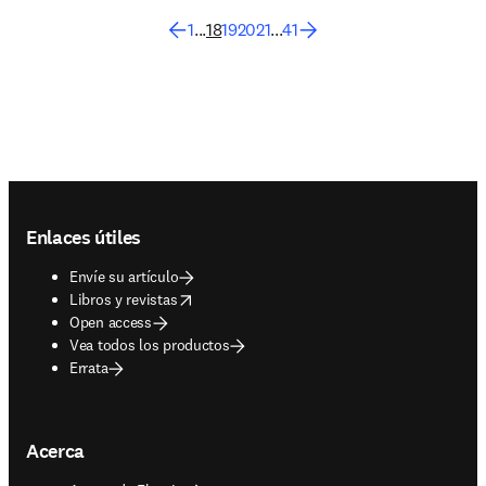
1
...
18
19
20
21
...
41
Footer navigation
Enlaces útiles
Envíe su artículo
opens in new tab/window
Libros y revistas
Open access
Vea todos los productos
Errata
Acerca