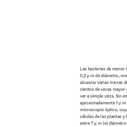
Las bacterias de menor t
0,2 μ m de diámetro, mi
alcanzar varias micras d
cientos de veces mayor q
ver a simple vista. Sin 
aproximadamente 1 μ m de
microscopio óptico, cuya
células de las plantas y
entre 7 μ m (el diámetro 