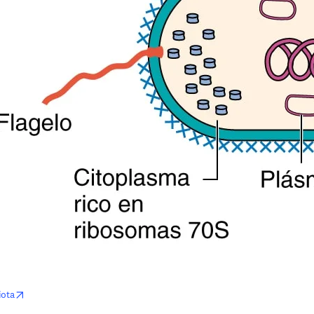
opens in new tab/window
iota