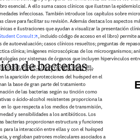
ibro esencial. A ello suma casos clínicos que ilustran la epidemiolog
rmedades infecciosas. También introduce los capítulos sobre micr
 clave para facilitar su revisión. Además destaca los aspectos má
línicas e ilustraciones que ayudan a visualizar la presentación clínic
opens in new tab/window
Student Consult
, incluido código de acceso en el libro) permite a
de autoevaluación; casos clínicos resueltos; preguntas de repaso 
áctica clínica; imágenes microscópicas de los microorganismos; ani
tologías por sistemas de órganos que incluyen hipervínculos entr
ción de bacterias
a los que afectan y las patologías causadas.
ales entre las bacterias y los eucariotas (ver 
 la aparición de protecciones del huésped en el 
n la base de gran parte del tratamiento 
nación de las bacterias según su tinción como 
ivas o ácido-alcohol resistentes proporciona la 
s en lo que respecta a los medios de transmisión, 
medad y sensibilidades a los antibióticos. Los 
s bacterias proporcionan estructura y funciones 
 para la interacción entre ellas y con el huésped 
cia, y engloban patrones moleculares asociados a 