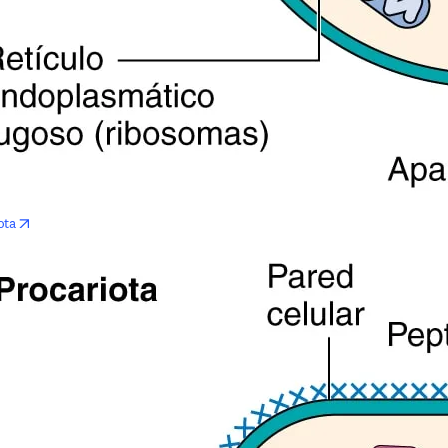
opens in new tab/window
ota