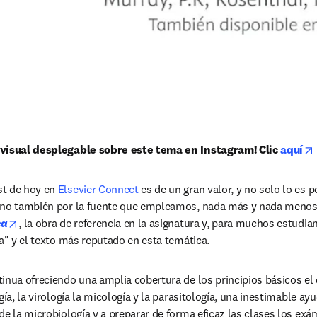
 visual desplegable sobre este tema en Instagram! Clic 
aquí
t de hoy en
 Elsevier Connect
 es de un gran valor, y no solo lo es p
ino también por la fuente que empleamos, nada más y nada menos 
opens in new tab/window
ca
, la obra de referencia en la asignatura y, para muchos estudian
ia" y el texto más reputado en esta temática.
inua ofreciendo una amplia cobertura de los principios básicos el 
gía, la virología la micología y la parasitología, una inestimable ay
e la microbiología y a preparar de forma eficaz las clases los exám