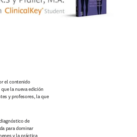
opens in new tab/window
or el contenido 
que la nueva edición 
tes y profesores, la que 
diagnóstico de 
uda para dominar 
enes y la práctica 