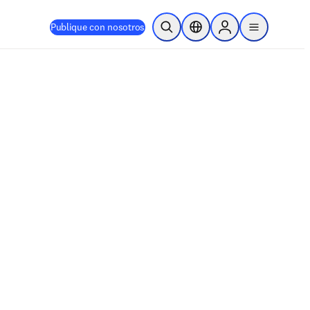
Publique con nosotros
Abrir búsqueda
Selector de ubicación
Sign in to products
menu