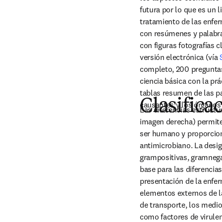
futura por lo que es un l
tratamiento de las enfe
con resúmenes y palabras
con figuras fotografías c
versión electrónica (vía 
completo, 200 preguntas 
ciencia básica con la pr
tablas resumen de las pa
Clasifica
causantes y los órganos 
Las diferencias estructur
imagen derecha) permiten
ser humano y proporciona
antimicrobiano. La desig
grampositivas, gramnegat
base para las diferencia
presentación de la enfer
elementos externos de la
de transporte, los medios
como factores de virulen