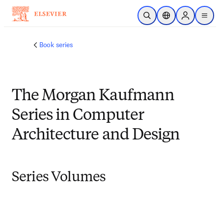
Saltar al contenido principal
Abrir búsqueda
Selector de ubicac
Sign in to p
menu
Book series
The Morgan Kaufmann
Series in Computer
Architecture and Design
Series Volumes