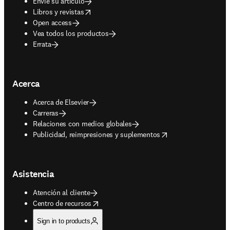
Envíe su artículo
opens in new tab/window
Libros y revistas
Open access
Vea todos los productos
Errata
Acerca
Acerca de Elsevier
Carreras
Relaciones con medios globales
opens in new tab/window
Publicidad, reimpresiones y suplementos
Asistencia
Atención al cliente
opens in new tab/window
Centro de recursos
Sign in to products