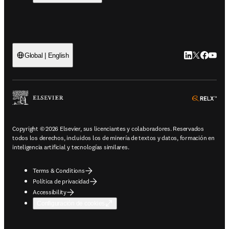
LinkedIn se ab
Twitter se 
Facebook
YouTub
Global | English
ope
Copyright © 2026 Elsevier, sus licenciantes y colaboradores. Reservados
todos los derechos, incluidos los de minería de textos y datos, formación en
inteligencia artificial y tecnologías similares.
Terms & Conditions
Política de privacidad
Accessibility
Configuración de cookies