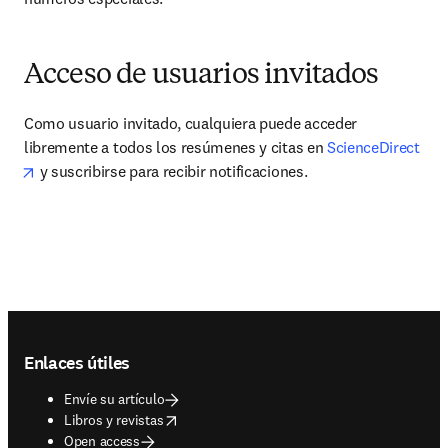
Acceso de usuarios invitados
Como usuario invitado, cualquiera puede acceder 
libremente a todos los resúmenes y citas en 
ScienceDirect
opens in new tab/window
 y suscribirse para recibir notificaciones.
Footer navigation
Enlaces útiles
Envíe su artículo
opens in new tab/window
Libros y revistas
Open access