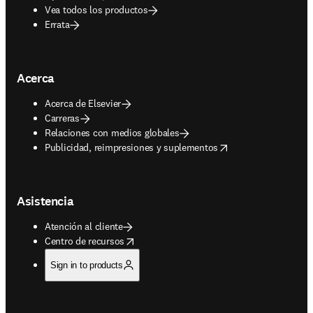
Vea todos los productos
Errata
Acerca
Acerca de Elsevier
Carreras
Relaciones con medios globales
opens in new tab/window
Publicidad, reimpresiones y suplementos
Asistencia
Atención al cliente
opens in new tab/window
Centro de recursos
Sign in to products