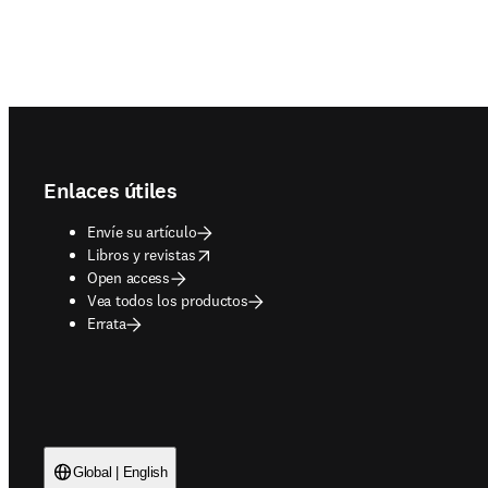
Footer navigation
Enlaces útiles
Envíe su artículo
opens in new tab/window
Libros y revistas
Open access
Vea todos los productos
Errata
Global | English