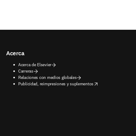
Acerca
Acerca de Elsevier
Carreras
Relaciones con medios globales
opens in new tab/window
Publicidad, reimpresiones y suplementos