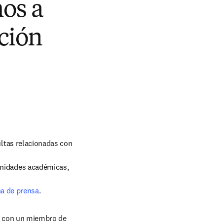
os a
ción
tas relacionadas con 
na de prensa
.
e con un miembro de 