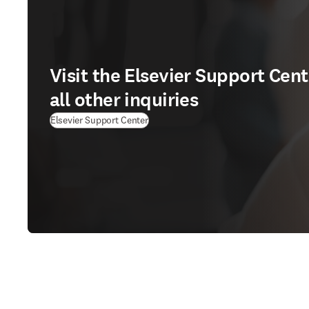
Visit the Elsevier Support Cent
all other inquiries
Elsevier Support Center