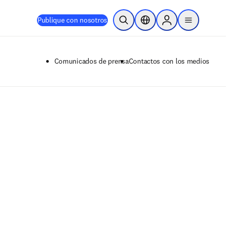
Publique con nosotros
Abrir búsqueda
Selector de ubicación
Sign in to products
menu
Comunicados de prensa
Contactos con los medios