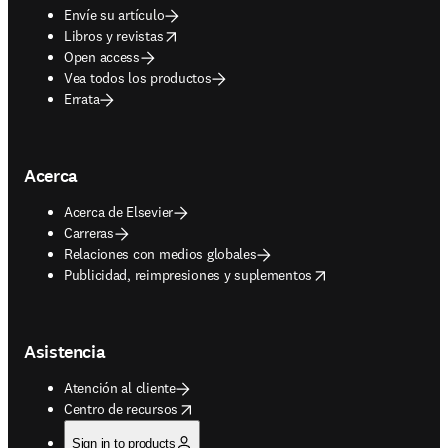
Envíe su artículo
opens in new tab/window
Libros y revistas
Open access
Vea todos los productos
Errata
Acerca
Acerca de Elsevier
Carreras
Relaciones con medios globales
opens in new tab/window
Publicidad, reimpresiones y suplementos
Asistencia
Atención al cliente
opens in new tab/window
Centro de recursos
Sign in to products