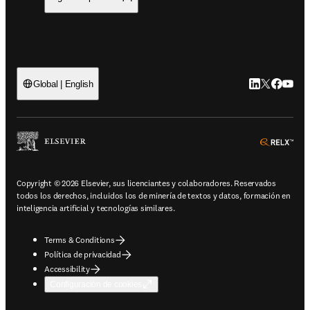
LinkedIn se ab
Twitter se 
Facebook
YouTub
Global | English
ope
Copyright © 2026 Elsevier, sus licenciantes y colaboradores. Reservados
todos los derechos, incluidos los de minería de textos y datos, formación en
inteligencia artificial y tecnologías similares.
Terms & Conditions
Política de privacidad
Accessibility
Configuración de cookies