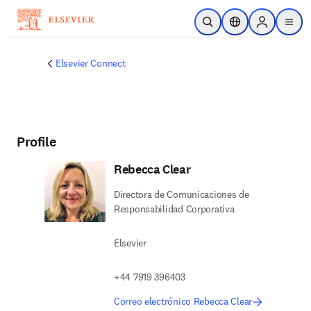
Saltar al contenido principal
Abrir búsqueda
Selector de ubicac
Sign in to p
menu
Elsevier Connect
Profile
Rebecca Clear
Directora de Comunicaciones de
Responsabilidad Corporativa
Elsevier
+44 7919 396403
Correo electrónico Rebecca Clear