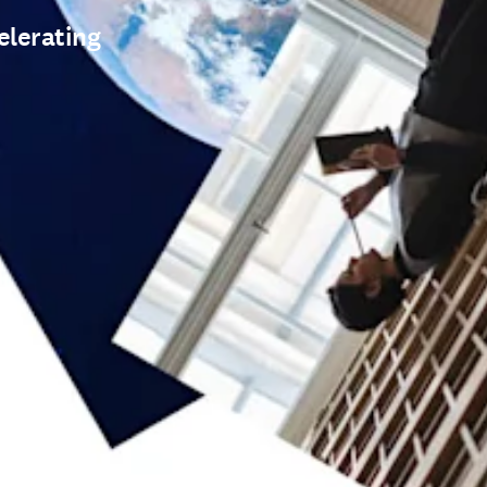
elerating
ventana