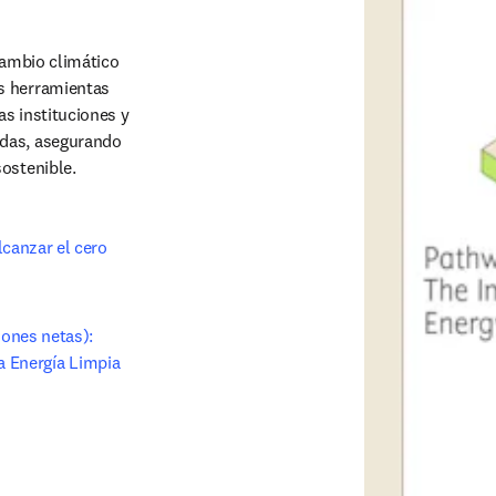
cambio climático 
s herramientas 
s instituciones y 
das, asegurando 
sostenible.
canzar el cero 
ones netas): 
la Energía Limpia