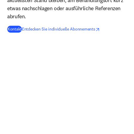
aktuellsten Stand bleiben, am Behandlungsort kurz
etwas nachschlagen oder ausführliche Referenzen
abrufen.
opens in new tab/window
Wird in neuem Tab/Fe
Kontakt
Entdecken Sie individuelle Abonnements