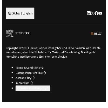
LinkedIn Wird 
Twitter Wir
Facebook
YouTub
Global | English
ope
Copyright © 2026 Elsevier, seine Lizenzgeber und Mitwirkenden. Alle Rechte
vorbehalten, einschließlich derer für Text- und Data-Mining, Training für
künstliche Intelligenz und ähnliche Technologien.
Terms & Conditions
Datenschutzrichtlinie
Accessibility
Impressum
Cookie-Einstellungen