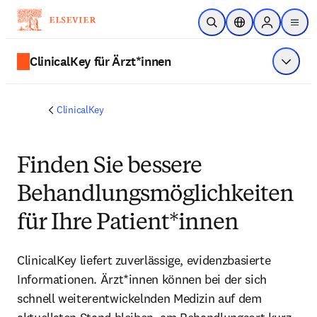
Zum Hauptinhalt wechseln
Suche öffnen
Standortauswahl
Sign in to p
menu
ClinicalKey für Ärzt*innen
Menü a
ClinicalKey
Finden Sie bessere
Behandlungsmöglichkeiten
für Ihre Patient*innen
ClinicalKey liefert zuverlässige, evidenzbasierte
Informationen. Ärzt*innen können bei der sich
schnell weiterentwickelnden Medizin auf dem