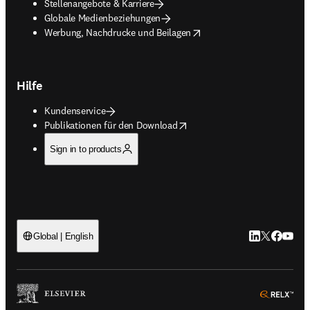
Stellenangebote & Karriere
Globale Medienbeziehungen
opens in new tab/window
Werbung, Nachdrucke und Beilagen
Hilfe
Kundenservice
opens in new tab/window
Publikationen für den Download
Sign in to products
LinkedIn Wird 
Twitter Wir
Facebook
YouTub
Global | English
ope