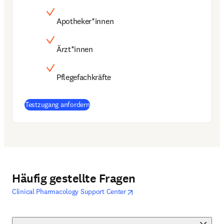
Apotheker*innen
Ärzt*innen
Pflegefachkräfte
(
Wird in neuem Tab/Fenster geöffnet
)
Testzugang anfordern
Häufig gestellte Fragen
opens in new tab/window
Wird in neuem Tab/Fenster geöff
Clinical Pharmacology Support Center