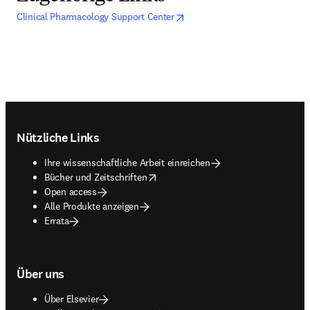
opens in new tab/window
Wird in neuem Tab/Fenster geöff
Clinical Pharmacology Support Center
Footer navigation
Nützliche Links
Ihre wissenschaftliche Arbeit einreichen
opens in new tab/window
Bücher und Zeitschriften
Open access
Alle Produkte anzeigen
Errata
Über uns
Über Elsevier