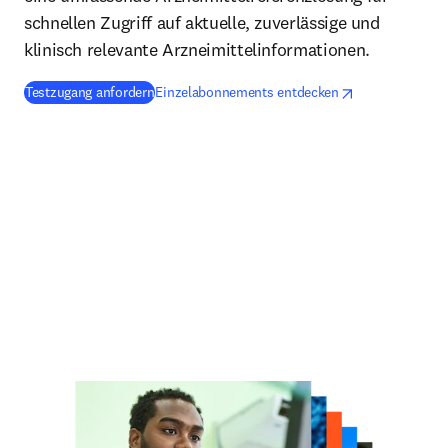
schnellen Zugriff auf aktuelle, zuverlässige und
klinisch relevante Arzneimittelinformationen.
opens in new tab/window
Wird in neuem Tab
Testzugang anfordern
Einzelabonnements entdecken