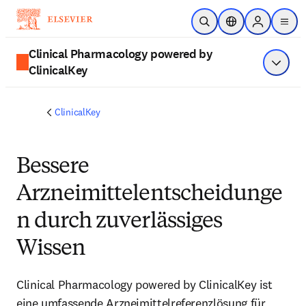
Zum Hauptinhalt wechseln
Suche öffnen
Standortauswahl
Sign in to p
menu
Clinical Pharmacology powered by
ClinicalKey
Menü a
ClinicalKey
Bessere
Arzneimittelentscheidunge
n durch zuverlässiges
Wissen
Clinical Pharmacology powered by ClinicalKey ist
eine umfassende Arzneimittelreferenzlösung für