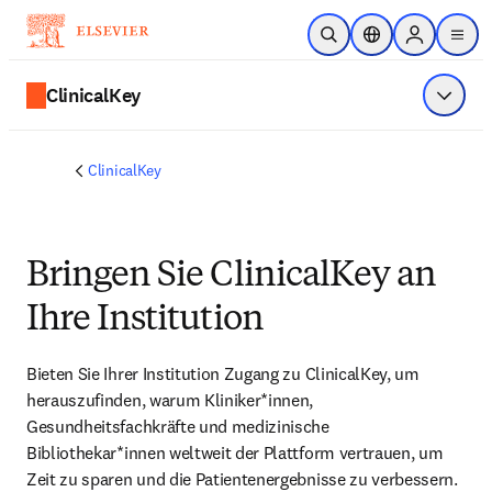
Zum Hauptinhalt wechseln
Suche öffnen
Standortauswahl
Sign in to p
menu
ClinicalKey
Menü a
ClinicalKey
Bringen Sie ClinicalKey an
Ihre Institution
Bieten Sie Ihrer Institution Zugang zu ClinicalKey, um 
herauszufinden, warum Kliniker*innen, 
Gesundheitsfachkräfte und medizinische 
Bibliothekar*innen weltweit der Plattform vertrauen, um 
Zeit zu sparen und die Patientenergebnisse zu verbessern.