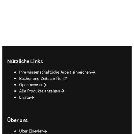
Footer navigation
Nützliche Links
Ihre wissenschaftliche Arbeit einreichen
opens in new tab/window
Bücher und Zeitschriften
Open access
Alle Produkte anzeigen
Errata
Über uns
Über Elsevier