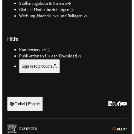
Stellenangebote & Karriere
Globale Medienbeziehungen
opens in new tab/window
Werbung, Nachdrucke und Beilagen
Hilfe
Kundenservice
opens in new tab/window
Publikationen für den Download
Sign in to products
LinkedIn Wird 
Twitter Wir
Facebook
YouTub
Global | English
ope