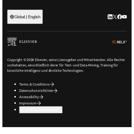
LinkedIn Wird 
Twitter Wir
Facebook
YouTub
Global | English
ope
Copyright © 2026 Elsevier, seine Lizenzgeber und Mitwirkenden. Alle Rechte
vorbehalten, einschließlich derer für Text- und Data-Mining, Training für
künstliche Intelligenz und ähnliche Technologien.
Terms & Conditions
Datenschutzrichtlinie
Accessibility
Impressum
Cookie-Einstellungen