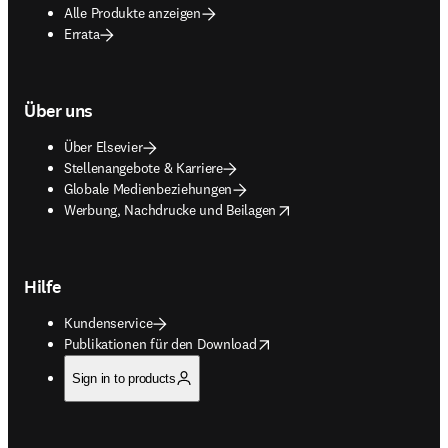
Alle Produkte anzeigen
Errata
Über uns
Über Elsevier
Stellenangebote & Karriere
Globale Medienbeziehungen
opens in new tab/window
Werbung, Nachdrucke und Beilagen
Hilfe
Kundenservice
opens in new tab/window
Publikationen für den Download
Sign in to products