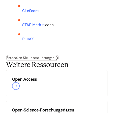
CiteScore
opens in new tab/window
STAR Meth
oden
PlumX
Entdecken Sie unsere Lösungen
Weitere Ressourcen
Open Access
Open-Science-Forschungsdaten