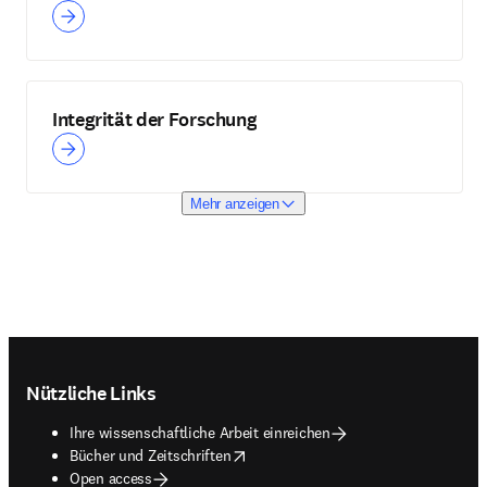
Integrität der Forschung
Mehr anzeigen
Footer navigation
Nützliche Links
Ihre wissenschaftliche Arbeit einreichen
opens in new tab/window
Bücher und Zeitschriften
Open access