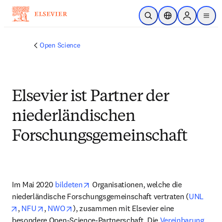
Zum Hauptinhalt wechseln
Suche öffnen
Standortauswahl
Sign in to p
menu
Open Science
Elsevier ist Partner der
niederländischen
Forschungsgemeinschaft
opens in new tab/window
Im Mai 2020 
bildeten
 Organisationen, welche die 
niederländische Forschungsgemeinschaft vertraten (
UNL
opens in new tab/window
opens in new tab/window
opens in new tab/window
, 
NFU
, 
NWO
), zusammen mit Elsevier eine 
besondere Open-Science-Partnerschaft. Die 
Vereinbarung