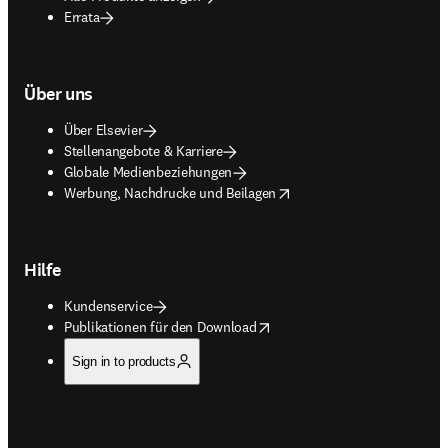
Errata
Über uns
Über Elsevier
Stellenangebote & Karriere
Globale Medienbeziehungen
opens in new tab/window
Werbung, Nachdrucke und Beilagen
Hilfe
Kundenservice
opens in new tab/window
Publikationen für den Download
Sign in to products