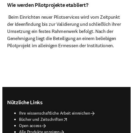
Wie werden Pilotprojekte etabliert?
 Beim Einrichten neuer Pilotservices wird vom Zeitpunkt 
der Ideenfindung bis zur Validierung und schließlich ihrer 
Umsetzung ein festes Rahmenwerk befolgt. Nach der 
Genehmigung liegt die Beteiligung an einem beliebigen 
Pilotprojekt im alleinigen Ermessen der Institutionen. 
Footer navigation
Nützliche Links
Ihre wissenschaftliche Arbeit einreichen
opens in new tab/window
Bücher und Zeitschriften
Open access
Alle Produkte anzeigen