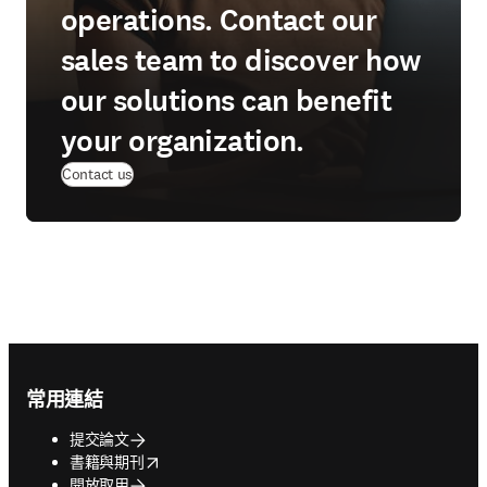
operations. Contact our
sales team to discover how
our solutions can benefit
your organization.
Contact us
Footer navigation
常用連結
提交論文
opens in new tab/window
書籍與期刊
開放取用