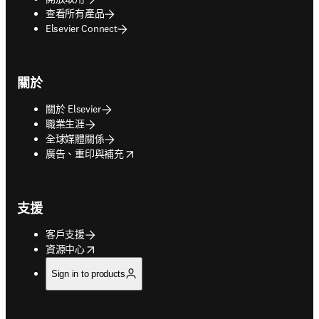
查看所有產品
Elsevier Connect
關於
關於 Elsevier
職業生涯
全球媒體關係
opens in new tab/window
廣告、重印與補充
支援
客戶支援
opens in new tab/window
資源中心
Sign in to products