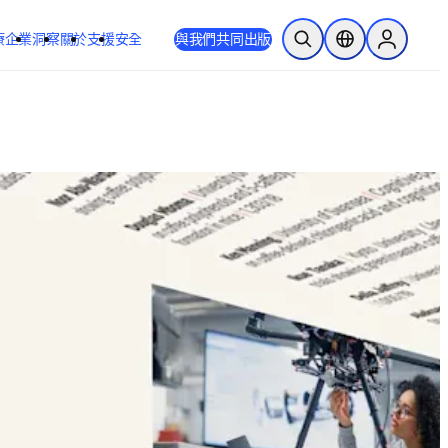
療
企業
洞察
關於
支援
安全
與我們共同出版
公開搜尋
位置選擇器
Sign in to