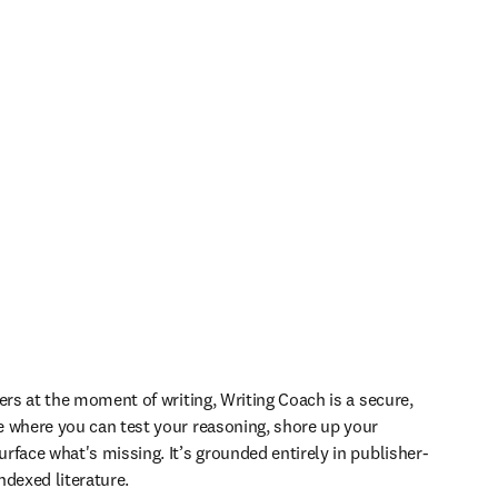
ers at the moment of writing, Writing Coach is a secure, 
 where you can test your reasoning, shore up your 
rface what's missing. It’s grounded entirely in publisher-
ndexed literature. 