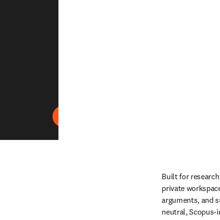
播放
Built for research
private workspace
arguments, and su
neutral, Scopus-i