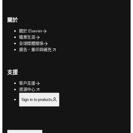
關於
關於 Elsevier
職業生涯
全球媒體關係
opens in new tab/window
廣告、重印與補充
支援
客戶支援
opens in new tab/window
資源中心
Sign in to products