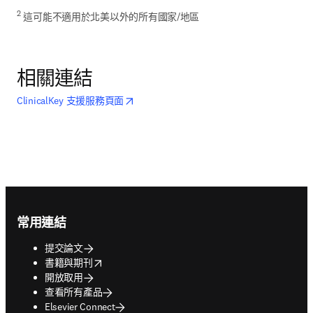
2
 這可能不適用於北美以外的所有國家/地區
相關連結
opens in new tab/window
打開新的分頁／視窗
ClinicalKey 支援服務頁面
Footer navigation
常用連結
提交論文
opens in new tab/window
書籍與期刊
開放取用
查看所有產品
Elsevier Connect