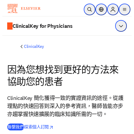
跳到主要內容
公開搜尋
位置選擇器
Sign in to p
menu
ClinicalKey for Physicians
顯示選
ClinicalKey
因為您想找到更好的方法來
協助您的患者
ClinicalKey 簡化獲得一致的實證資訊的途徑。從護
理點的快速回答到深入的參考資訊，醫師皆能亦步
亦趨掌握快速擴展的臨床知識所需的一切。
opens in new tab/window
打開新的分頁／視窗
聯繫我們
探索個人訂閱