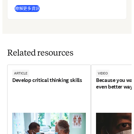
(
打開新的分頁／視窗
)
暸解更多資訊
Related resources
ARTICLE
VIDEO
Develop critical thinking skills
Because you wan
even better way