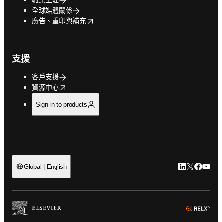
全球媒體關係
opens in new tab/window
廣告、重印與補充
支援
客戶支援
opens in new tab/window
資源中心
Sign in to products
LinkedIn
Twitter
Faceb
You
Global | English
ope