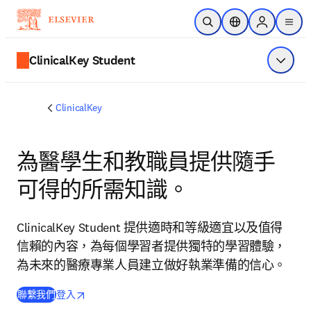
跳到主要內容
公開搜尋
位置選擇器
Sign in to p
menu
ClinicalKey Student
顯示選
ClinicalKey
為醫學生和教職員提供隨手
可得的所需知識。
ClinicalKey Student 提供適時和等級適宜以及值得
信賴的內容，為每個學習者提供獨特的學習體驗，
為未來的醫療專業人員建立做好執業準備的信心。
opens in new tab/window
打開新的分頁／視窗
聯繫我們
登入