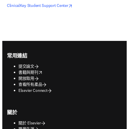
opens in new tab/window
打開新的分頁／視窗
ClinicalKey Student Support Center
Footer navigation
常用連結
提交論文
opens in new tab/window
書籍與期刊
開放取用
查看所有產品
Elsevier Connect
關於
關於 Elsevier
職業生涯