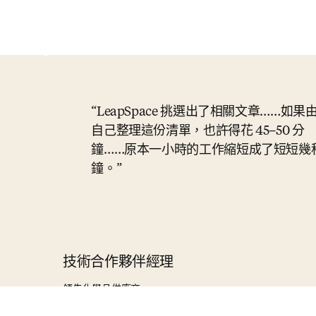
LeapSpace 挑選出了相關文章……如果
自己整理這份清單，也許得花 45–50 分
鐘……原本一小時的工作縮短成了短短幾
鐘。
技術合作夥伴經理
領先化學品供應商