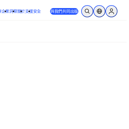
療
企業
洞察
關於
支援
安全
與我們共同出版
公開搜尋
位置選擇器
Sign in to