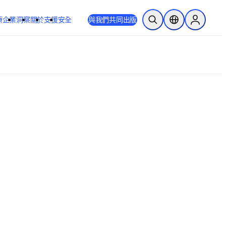
療
企業
洞察
關於
支援
安全
與我們共同出版
公開搜尋
位置選擇器
Sign in to