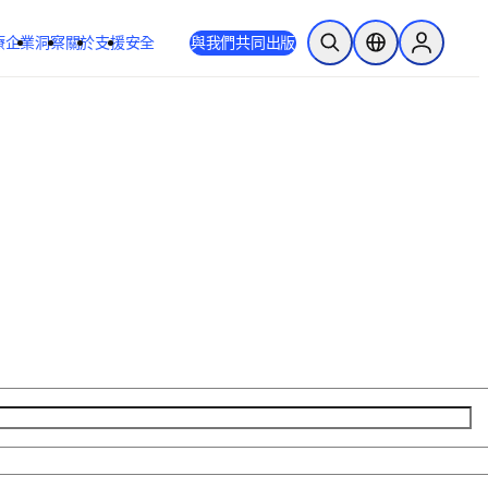
療
企業
洞察
關於
支援
安全
與我們共同出版
公開搜尋
位置選擇器
Sign in to