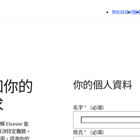
跳到主要內容
學術與政府
醫
你的個人資料
知你的
求
名字
*
（必填）
evier 能
解決特定難題。
姓氏
*
（必填）
用，提高你的