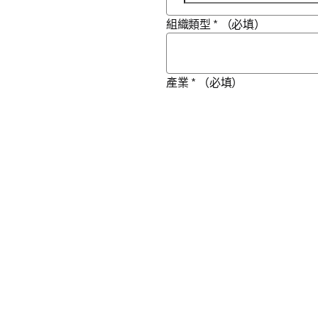
組織類型
*
（必填）
產業
*
（必填）
城市
*
（必填）
國家／地區
*
（必填）
想了解我們的產品能如何助您