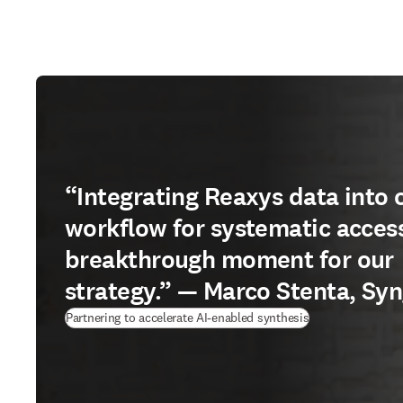
“Integrating Reaxys data into 
workflow for systematic acces
breakthrough moment for our
strategy.” — Marco Stenta, Sy
(
打開新的分頁／
Partnering to accelerate AI-enabled synthesis