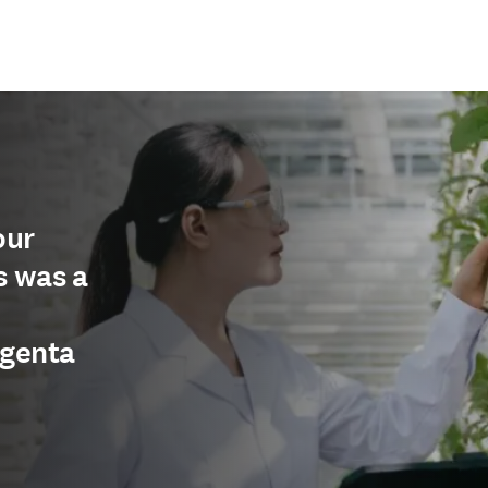
our
s was a
ngenta
視窗
)