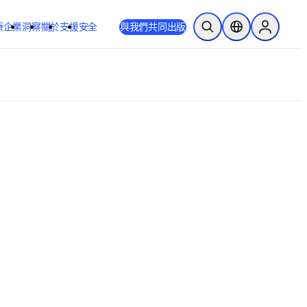
療
企業
洞察
關於
支援
安全
與我們共同出版
公開搜尋
位置選擇器
Sign in to