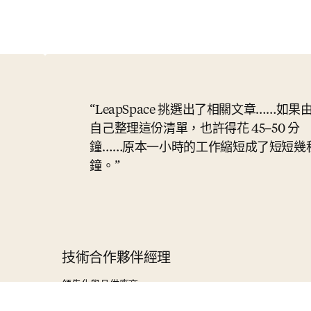
LeapSpace 挑選出了相關文章……如果
自己整理這份清單，也許得花 45–50 分
鐘……原本一小時的工作縮短成了短短幾
鐘。
技術合作夥伴經理
領先化學品供應商