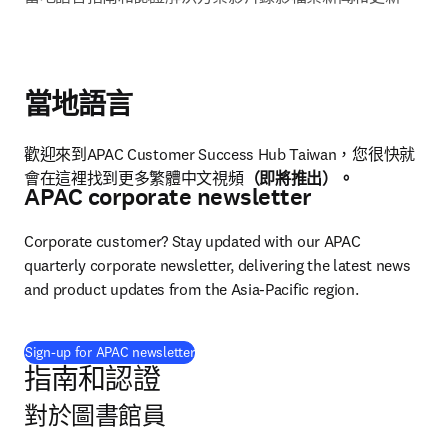
當地語言
歡迎來到APAC Customer Success Hub Taiwan，您很快就
會在這裡找到更多繁體中文視頻
（即將推出）。
APAC corporate newsletter
Corporate customer? Stay updated with our APAC 
quarterly corporate newsletter, delivering the latest news 
and product updates from the Asia-Pacific region.
Sign-up for APAC newsletter
指南和認證
對於圖書館員