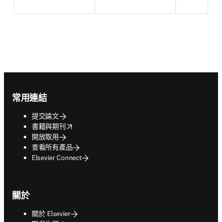
Footer navigation
常用連結
提交論文
opens in new tab/window
書籍與期刊
開放取用
查看所有產品
Elsevier Connect
關於
關於 Elsevier