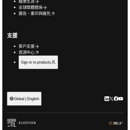
職業生涯
全球媒體關係
opens in new tab/window
廣告、重印與補充
支援
客戶支援
opens in new tab/window
資源中心
Sign in to products
LinkedIn
Twitter
Faceb
You
Global | English
ope