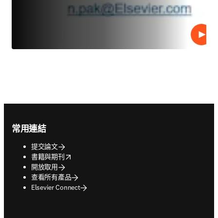
播放
Footer navigation
常用連結
提交論文
opens in new tab/window
書籍與期刊
開放取用
查看所有產品
Elsevier Connect