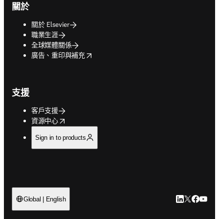
關於
關於 Elsevier
職業生涯
全球媒體關係
opens in new tab/window
廣告、重印與補充
支援
客戶支援
opens in new tab/window
資源中心
Sign in to products
LinkedIn
Twitter
Faceb
You
Global | English