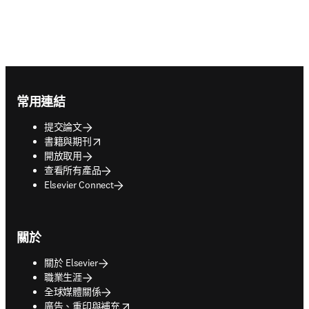
Footer navigation
常用連結
提交論文
opens in new tab/window
書籍與期刊
開放取用
查看所有產品
Elsevier Connect
關於
關於 Elsevier
職業生涯
全球媒體關係
opens in new tab/window
廣告、重印與補充