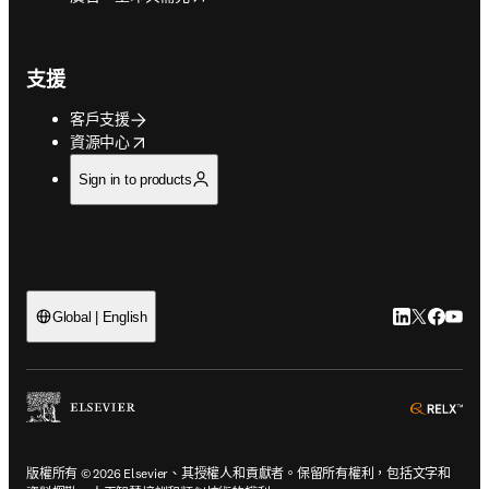
支援
客戶支援
opens in new tab/window
資源中心
Sign in to products
LinkedIn
Twitter
Faceb
You
Global | English
ope
版權所有 © 2026 Elsevier、其授權人和貢獻者。保留所有權利，包括文字和