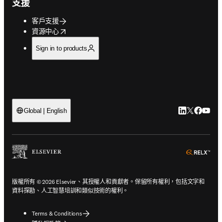
支援
客戶支援
opens in new tab/window
資源中心
Sign in to products
LinkedIn
Twitter
Faceb
You
Global | English
ope
版權所有 © 2026 Elsevier、其授權人和貢獻者。保留所有權利，包括文字和
資料探勘、人工智慧培訓和類似技術的權利。
Terms & Conditions