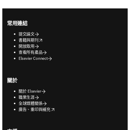
Footer navigation
常用連結
提交論文
opens in new tab/window
書籍與期刊
開放取用
查看所有產品
Elsevier Connect
關於
關於 Elsevier
職業生涯
全球媒體關係
opens in new tab/window
廣告、重印與補充