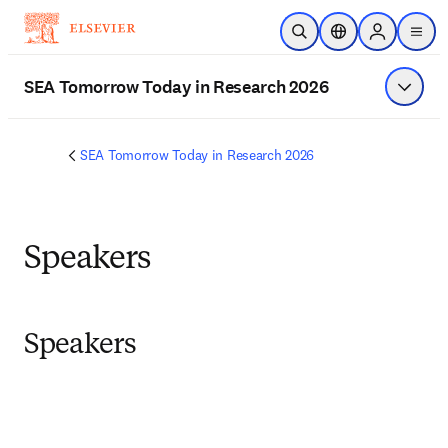
跳到主要內容
公開搜尋
位置選擇器
Sign in to p
menu
SEA Tomorrow Today in Research 2026
顯示選
SEA Tomorrow Today in Research 2026
Speakers
Speakers