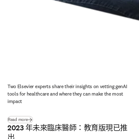
Two Elsevier experts share their insights on vetting genAI 
tools for healthcare and where they can make the most 
impact  
Read more
2023 年未來臨床醫師：教育版現已推
出