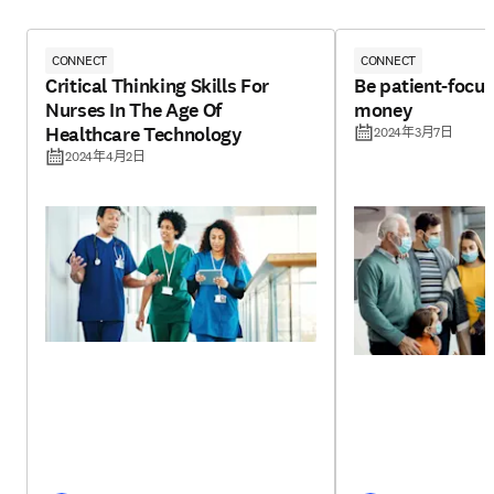
CONNECT
CONNECT
Critical Thinking Skills For
Be patient-focu
Nurses In The Age Of
money
Healthcare Technology
2024年3月7日
2024年4月2日