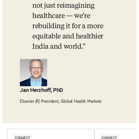
not just reimagining 
healthcare — we’re 
rebuilding it for a more 
equitable and healthier 
India and world.
Jan Herzhoff, PhD
Elsevier 的 President, Global Health Markets
CONNECT
CONNECT