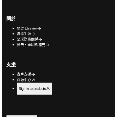
關於
關於 Elsevier
職業生涯
全球媒體關係
opens in new tab/window
廣告、重印與補充
支援
客戶支援
opens in new tab/window
資源中心
Sign in to products