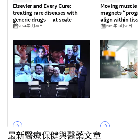
Elsevier and Every Cure:
Moving muscle f
treating rare diseases with
magnets “progr
generic drugs — at scale
align within tiss
2024年1月30日
2023年10月26日
最新醫療保健與醫藥文章