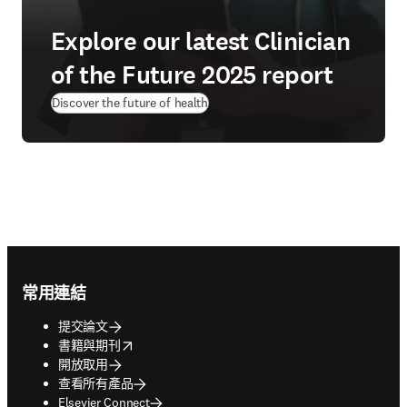
Explore our latest Clinician
of the Future 2025 report
(
打開新的分頁／視窗
)
Discover the future of health
Footer navigation
常用連結
提交論文
opens in new tab/window
書籍與期刊
開放取用
查看所有產品
Elsevier Connect