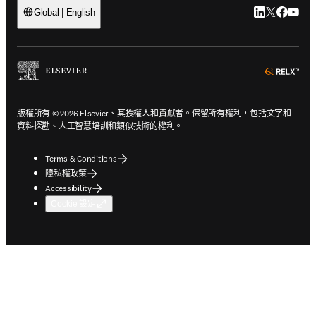
LinkedIn
Twitter
Faceb
You
Global | English
ope
版權所有 © 2026 Elsevier、其授權人和貢獻者。保留所有權利，包括文字和
資料探勘、人工智慧培訓和類似技術的權利。
Terms & Conditions
隱私權政策
Accessibility
Cookie 設定