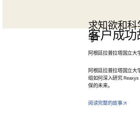
求知欲和科
客户成功
学
阿根廷拉普拉塔国立大
阿根廷拉普拉塔国立大学 Gus
组如何深入研究 Reax
保的未来。
opens
阅读完整的故事