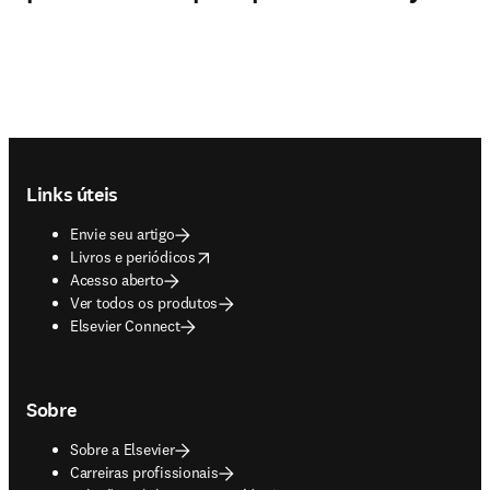
Footer navigation
Links úteis
Envie seu artigo
opens in new tab/window
Livros e periódicos
Acesso aberto
Ver todos os produtos
Elsevier Connect
Sobre
Sobre a Elsevier
Carreiras profissionais