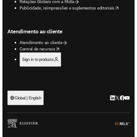
Relações Globais com a Mídia
opens in new tab/window
Publicidade, reimpressões e suplementos editoriais
Atendimento ao cliente
Atendimento ao cliente
opens in new tab/window
Central de recursos
Sign in to products
LinkedIn abre 
Twitter abr
Facebook
YouTub
Global | English
ope