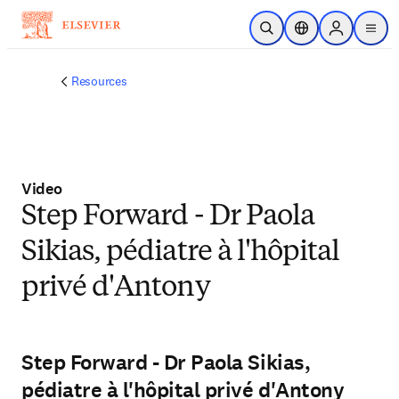
Ir para o conteúdo principal
Pesquisa aberta
Seletor de localiza
Sign in to p
menu
Resources
Video
Step Forward - Dr Paola
Sikias, pédiatre à l'hôpital
privé d'Antony
Step Forward - Dr Paola Sikias,
pédiatre à l'hôpital privé d'Antony
Repro