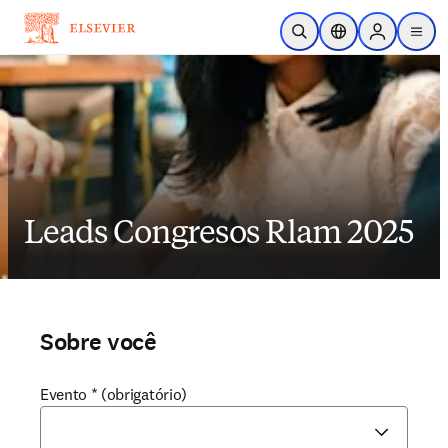
Ir para o conteúdo principal
Pesquisa aberta
Seletor de localiza
Sign in to p
menu
Leads Congresos Rlam 2025
Sobre você
Evento
*
(obrigatório)