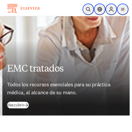
Ir para o conteúdo principal
Pesquisa aberta
Seletor de localiza
Sign in to p
menu
EMC tratados
Todos los recursos esenciales para su práctica 
médica, al alcance de su mano.
(
abre em uma nova guia/janela
)
descubrir