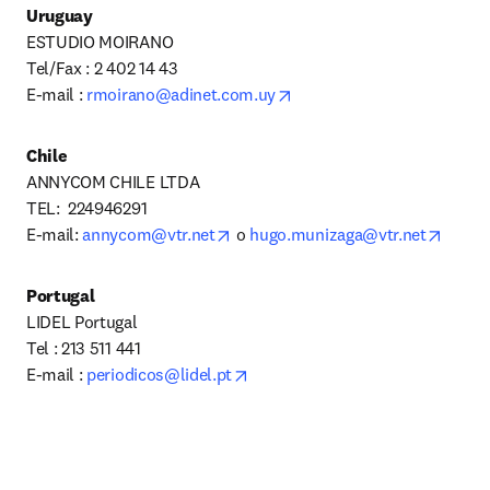
Uruguay
ESTUDIO MOIRANO

Tel/Fax : 2 402 14 43

opens in new tab/window
E-mail : 
rmoirano@adinet.com.uy
Chile
ANNYCOM CHILE LTDA

TEL:  224946291

opens in new tab/window
opens
E-mail: 
annycom@vtr.net
 o 
hugo.munizaga@vtr.net
Portugal
LIDEL Portugal

Tel : 213 511 441

opens in new tab/window
E-mail : 
periodicos@lidel.pt