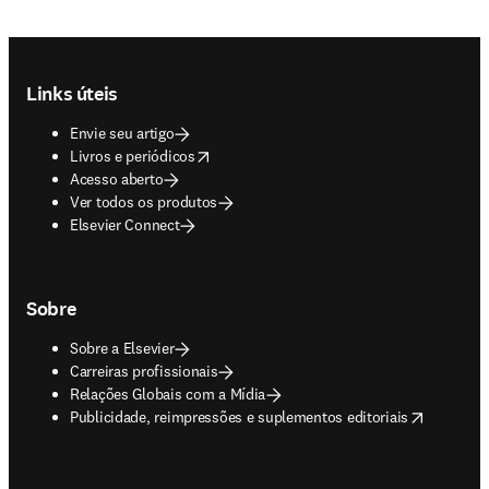
Footer navigation
Links úteis
Envie seu artigo
opens in new tab/window
Livros e periódicos
Acesso aberto
Ver todos os produtos
Elsevier Connect
Sobre
Sobre a Elsevier
Carreiras profissionais
Relações Globais com a Mídia
opens in new tab/window
Publicidade, reimpressões e suplementos editoriais