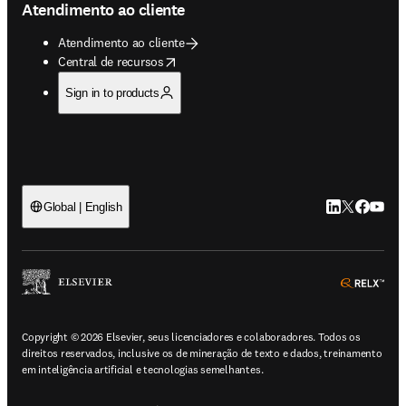
Atendimento ao cliente
Atendimento ao cliente
opens in new tab/window
Central de recursos
Sign in to products
LinkedIn abre 
Twitter abr
Facebook
YouTub
Global | English
ope
Copyright © 2026 Elsevier, seus licenciadores e colaboradores. Todos os
direitos reservados, inclusive os de mineração de texto e dados, treinamento
em inteligência artificial e tecnologias semelhantes.