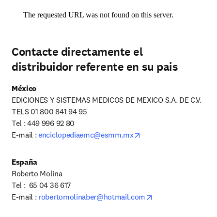
Contacte directamente el
distribuidor referente en su pais
México
EDICIONES Y SISTEMAS MEDICOS DE MEXICO S.A. DE C.V.

TELS 01 800 841 94 95

Tel : 449 996 92 80

opens in new tab/wind
E-mail : 
enciclopediaemc@esmm.mx
España
Roberto Molina

Tel :  65 04 36 617

opens in new tab/
E-mail : 
robertomolinaber@hotmail.com